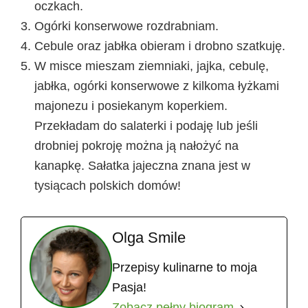
oczkach.
Ogórki konserwowe rozdrabniam.
Cebule oraz jabłka obieram i drobno szatkuję.
W misce mieszam ziemniaki, jajka, cebulę,
jabłka, ogórki konserwowe z kilkoma łyżkami
majonezu i posiekanym koperkiem.
Przekładam do salaterki i podaję lub jeśli
drobniej pokroję można ją nałożyć na
kanapkę. Sałatka jajeczna znana jest w
tysiącach polskich domów!
Olga Smile
Przepisy kulinarne to moja
Pasja!
Zobacz pełny biogram