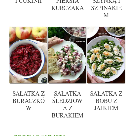
I CUKINII
PIERSIĄ
SZYNKĄ I
KURCZAKA
SZPINAKIE
M
SAŁATKA Z
SAŁATKA
SAŁATKA Z
BURACZKÓ
ŚLEDZIOW
BOBU Z
W
A Z
JAJKIEM
BURAKIEM