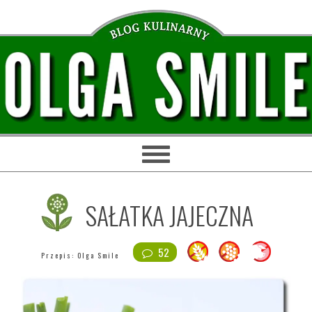
Przejdź
Przejdź
Przejdź
Przejdź
do
do
do
do
głównej
treści
głównego
stopki
nawigacji
paska
bocznego
SAŁATKA JAJECZNA
52
Przepis:
Olga Smile