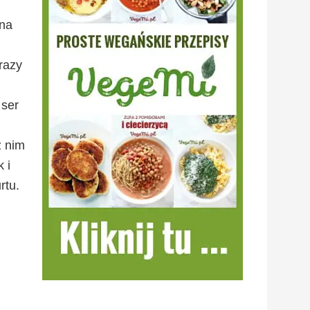
 na
razy
 ser
z nim
 i
rtu.