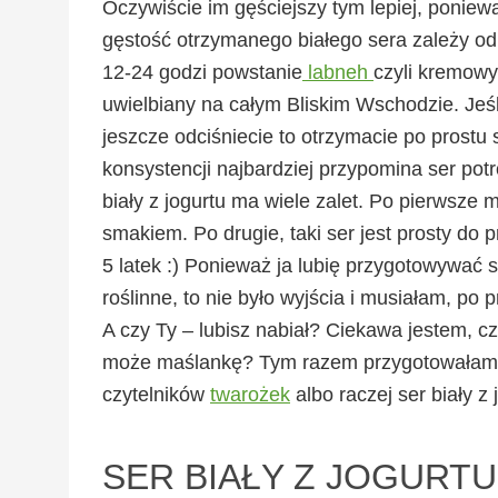
Oczywiście im gęściejszy tym lepiej, ponie
gęstość otrzymanego białego sera zależy od
12-24 godzi powstanie
labneh
czyli kremowy
uwielbiany na całym Bliskim Wschodzie.
Jeśl
jeszcze odciśniecie to otrzymacie po prostu
konsystencji najbardziej przypomina ser pot
biały z jogurtu ma wiele zalet. Po pierwsze
smakiem. Po drugie, taki ser jest prosty do
5 latek :) Ponieważ ja lubię przygotowywać s
roślinne, to nie było wyjścia i musiałam, po
A czy Ty – lubisz nabiał? Ciekawa jestem, czy 
może maślankę? Tym razem przygotowałam na
czytelników
twarożek
albo raczej ser biały z
SER BIAŁY Z JOGURTU