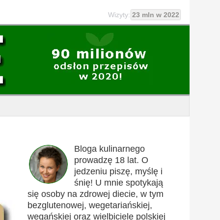
Wizyty:
23 mln w 2022
Bloga kulinarnego
prowadzę 18 lat. O
jedzeniu piszę, myślę i
śnię! U mnie spotykają
się osoby na zdrowej diecie, w tym
bezglutenowej, wegetariańskiej,
wegańskiej oraz wielbiciele polskiej