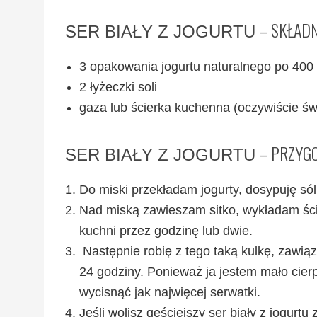
– SKŁADN
SER BIAŁY Z JOGURTU
3 opakowania jogurtu naturalnego po 400
2 łyżeczki soli
gaza lub ścierka kuchenna (oczywiście ś
– PRZYG
SER BIAŁY Z JOGURTU
Do miski przekładam jogurty, dosypuję só
Nad miską zawieszam sitko, wykładam śc
kuchni przez godzinę lub dwie.
Następnie robię z tego taką kulkę, zawiąz
24 godziny. Ponieważ ja jestem mało cierp
wycisnąć jak najwięcej serwatki.
Jeśli wolisz gęściejszy ser biały z jogur