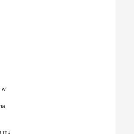
ć w
 na
zą mu