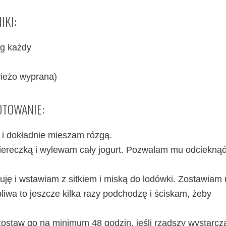
IKI:
 g każdy
wieżo wyprana)
OTOWANIE:
l i dokładnie mieszam rózgą.
iereczką i wylewam cały jogurt. Pozwalam mu odciekną
uję i wstawiam z sitkiem i miską do lodówki. Zostawiam
liwa to jeszcze kilka razy podchodzę i ściskam, żeby
tu zostaw go na minimum 48 godzin, jeśli rzadszy wystarc