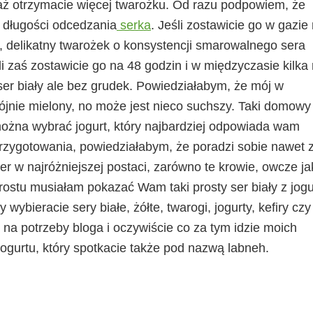
waż otrzymacie więcej twarożku. Od razu podpowiem, że
 długości odcedzania
serka
. Jeśli zostawicie go w gazie
, delikatny twarożek o konsystencji smarowalnego sera
i zaś zostawicie go na 48 godzin i w międzyczasie kilka 
 ser biały ale bez grudek. Powiedziałabym, że mój w
rójnie mielony, no może jest nieco suchszy. Taki domowy
 można wybrać jogurt, który najbardziej odpowiada wam
 przygotowania, powiedziałabym, że poradzi sobie nawet 
er w najróżniejszej postaci, zarówno te krowie, owcze jak
 prostu musiałam pokazać Wam taki prosty ser biały z jogu
wybieracie sery białe, żółte, twarogi, jogurty, kefiry czy
 potrzeby bloga i oczywiście co za tym idzie moich
 jogurtu, który spotkacie także pod nazwą labneh.