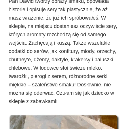
Pan Dawid tworzy obrazy smaku, opowiada
historie i opisuje sery tak plastycznie, że aż
masz wrażenie, że już ich spróbowałeś. W
sklepie, na miejscu dostaniesz oczywiście sery,
których aromaty rozchodzą się od samego
wejścia. Zachęcają i kuszą. Także wszelakie
dodatki do serów, jak konfitury, miody, orzechy,
chutney’e, dżemy, daktyle, krakersy i paluszki
chlebowe. W lodówce stoi świeże mleko,
twarożki, pierogi z serem, różnorodne serki
miękkie – szaleństwo smaku! Dosłownie, nie
można się oderwać. Czułam się jak dziecko w
sklepie z zabawkami!