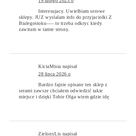
19 lutego 2023 o
Interesujacy. Uwielbiam serowe
sklepy. JUZ wyslalam info do przyjaciolki Z
Bialegostoku—– to trzeba odkryc kiedy
zawitam w tamte strony.
KiciaMisia
napisał
28 lipca 2026 o
Bardzo fajnie opisane ten sklep z
serami zawsze chciałem odwiedzić takie
miejsce i dzięki Tobie Olga wiem gdzie idę
ZielonyLis
napisał