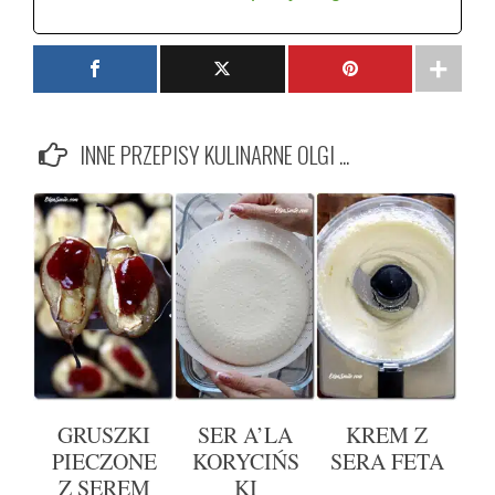
INNE PRZEPISY KULINARNE OLGI ...
GRUSZKI
SER A’LA
KREM Z
PIECZONE
KORYCIŃS
SERA FETA
Z SEREM
KI