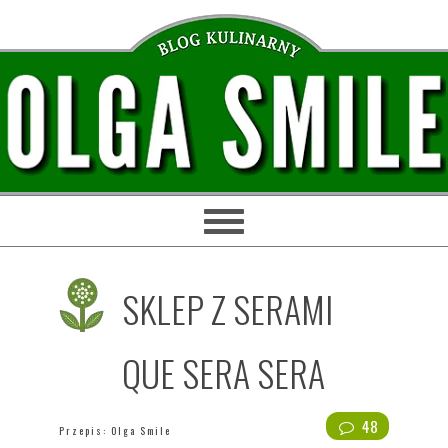
Przejdź
Przejdź
Przejdź
Przejdź
do
do
do
do
głównej
treści
głównego
stopki
nawigacji
paska
bocznego
SKLEP Z SERAMI
QUE SERA SERA
48
Przepis:
Olga Smile