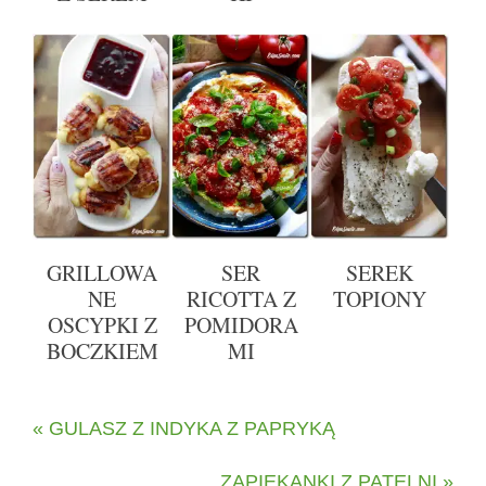
GRILLOWA
SER
SEREK
NE
RICOTTA Z
TOPIONY
OSCYPKI Z
POMIDORA
BOCZKIEM
MI
« GULASZ Z INDYKA Z PAPRYKĄ
ZAPIEKANKI Z PATELNI »