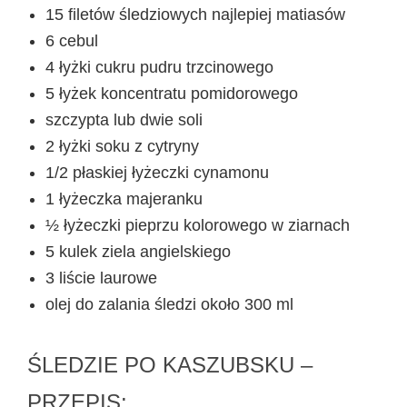
15 filetów śledziowych najlepiej matiasów
6 cebul
4 łyżki cukru pudru trzcinowego
5 łyżek koncentratu pomidorowego
szczypta lub dwie soli
2 łyżki soku z cytryny
1/2 płaskiej łyżeczki cynamonu
1 łyżeczka majeranku
½ łyżeczki pieprzu kolorowego w ziarnach
5 kulek ziela angielskiego
3 liście laurowe
olej do zalania śledzi około 300 ml
ŚLEDZIE PO KASZUBSKU –
PRZEPIS: