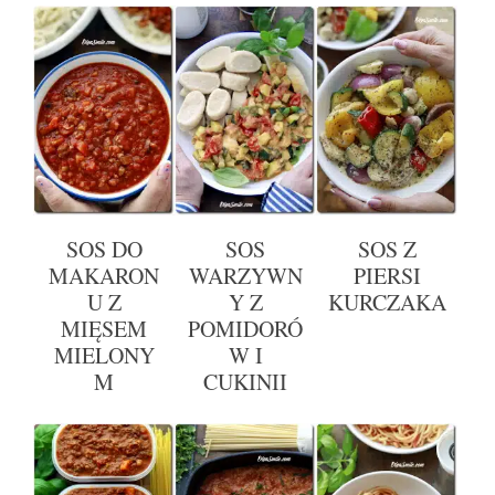
SOS DO
SOS
SOS Z
MAKARON
WARZYWN
PIERSI
U Z
Y Z
KURCZAKA
MIĘSEM
POMIDORÓ
MIELONY
W I
M
CUKINII