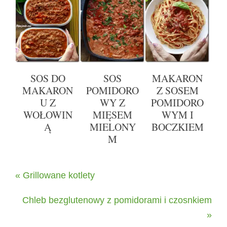
SOS DO
SOS
MAKARON
MAKARON
POMIDORO
Z SOSEM
U Z
WY Z
POMIDORO
WOŁOWIN
MIĘSEM
WYM I
Ą
MIELONY
BOCZKIEM
M
« Grillowane kotlety
Chleb bezglutenowy z pomidorami i czosnkiem
»