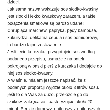
dzieci.
Jak sama nazwa wskazuje sos słodko-kwaśny
jest słodki i lekko kwaskowy zarazem, a takie
połączenia smakowe są bardzo udane!
Chrupiąca marchew, papryka, pędy bambusa,
kukurydza, delikatna cebula i sos pomidorowy,
to bardzo fajne zestawienie.
Jeśli jecie kurczaka, przygotujcie sos według
podanego przepisu, usmażcie na patelni
pokrojoną w paski pierś z kurczaka i dodajcie do
niej sos słodko-kwaśny.
A właśnie, miałam jeszcze napisać, że z
podanych proporcji wyjdzie około 3 litrów sosu,
jeśli to dla Was za dużo, przełóżcie go do
słoików, zakręcacie i pasteryzujcie około 20
minut. Będzie domowy, najlepszy z najlepszych