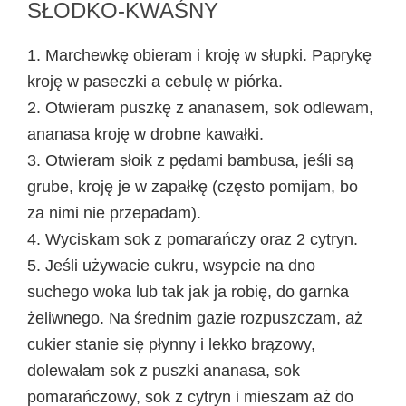
SŁODKO-KWAŚNY
1. Marchewkę obieram i kroję w słupki. Paprykę
kroję w paseczki a cebulę w piórka.
2. Otwieram puszkę z ananasem, sok odlewam,
ananasa kroję w drobne kawałki.
3. Otwieram słoik z pędami bambusa, jeśli są
grube, kroję je w zapałkę (często pomijam, bo
za nimi nie przepadam).
4. Wyciskam sok z pomarańczy oraz 2 cytryn.
5. Jeśli używacie cukru, wsypcie na dno
suchego woka lub tak jak ja robię, do garnka
żeliwnego. Na średnim gazie rozpuszczam, aż
cukier stanie się płynny i lekko brązowy,
dolewałam sok z puszki ananasa, sok
pomarańczowy, sok z cytryn i mieszam aż do