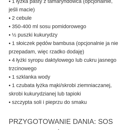
• 1 łyżka pasty z tamaryndowca (opcjonalnie,
jeśli macie)
• 2 cebule
• 350-400 ml sosu pomidorowego
• ½ puszki kukurydzy
• 1 słoiczek pędów bambusa (opcjonalnie ja nie
przepadam, więc rzadko dodaję)
• 4 łyżki syropu daktylowego lub cukru jasnego
trzcinowego
• 1 szklanka wody
• 1 czubata łyżka mąki/skrobi ziemniaczanej,
skrobi kukurydzianej lub tapioki
• szczypta soli i pieprzu do smaku
PRZYGOTOWANIE DANIA: SOS