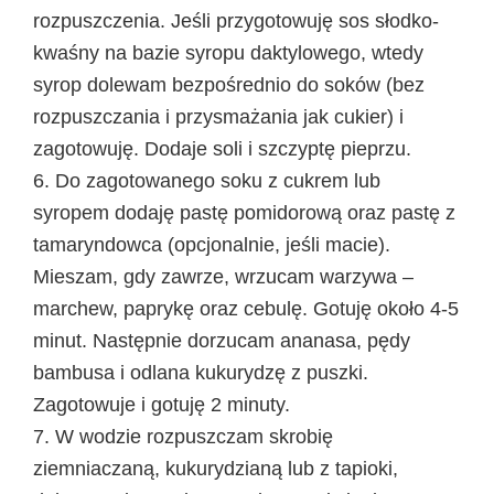
rozpuszczenia. Jeśli przygotowuję sos słodko-
kwaśny na bazie syropu daktylowego, wtedy
syrop dolewam bezpośrednio do soków (bez
rozpuszczania i przysmażania jak cukier) i
zagotowuję. Dodaje soli i szczyptę pieprzu.
6. Do zagotowanego soku z cukrem lub
syropem dodaję pastę pomidorową oraz pastę z
tamaryndowca (opcjonalnie, jeśli macie).
Mieszam, gdy zawrze, wrzucam warzywa –
marchew, paprykę oraz cebulę. Gotuję około 4-5
minut. Następnie dorzucam ananasa, pędy
bambusa i odlana kukurydzę z puszki.
Zagotowuje i gotuję 2 minuty.
7. W wodzie rozpuszczam skrobię
ziemniaczaną, kukurydzianą lub z tapioki,