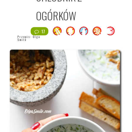
OGÓRKÓW
17
Przepis:
Olga
Smile