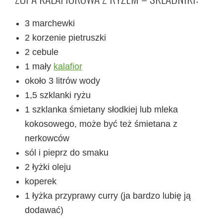
3 marchewki
2 korzenie pietruszki
2 cebule
1 mały
kalafior
około 3 litrów wody
1,5 szklanki ryżu
1 szklanka śmietany słodkiej lub mleka
kokosowego, może być też śmietana z
nerkowców
sól i pieprz do smaku
2 łyżki oleju
koperek
1 łyżka przyprawy curry (ja bardzo lubię ją
dodawać)