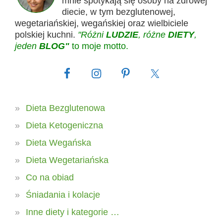
mnie spotykają się osoby na zdrowej
diecie, w tym bezglutenowej,
wegetariańskiej, wegańskiej oraz wielbiciele
polskiej kuchni.
"Różni
LUDZIE
, różne
DIETY
,
jeden
BLOG"
to moje motto.
Dieta Bezglutenowa
Dieta Ketogeniczna
Dieta Wegańska
Dieta Wegetariańska
Co na obiad
Śniadania i kolacje
Inne diety i kategorie …