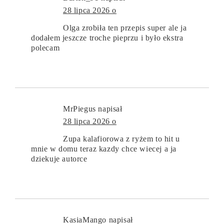
28 lipca 2026 o
Olga zrobiła ten przepis super ale ja
dodałem jeszcze troche pieprzu i było ekstra
polecam
MrPiegus
napisał
28 lipca 2026 o
Zupa kalafiorowa z ryżem to hit u
mnie w domu teraz kazdy chce wiecej a ja
dziekuje autorce
KasiaMango
napisał