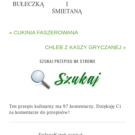
BUŁECZKĄ
I
ŚMIETANĄ
« CUKINIA FASZEROWANA
CHLEB Z KASZY GRYCZANEJ »
SZUKAJ PRZEPISU NA STRONIE
Ten przepis kulinarny ma 97 komentarzy. Dziękuję Ci
za komentarze do przepisów!
ZielonyKotek
napisał