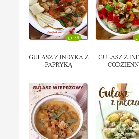
39
GULASZ Z INDYKA Z
GULASZ Z IN
PAPRYKĄ
CODZIEN