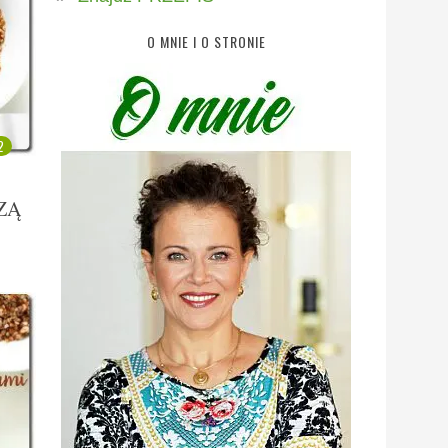
O MNIE I O STRONIE
2
ZĄ