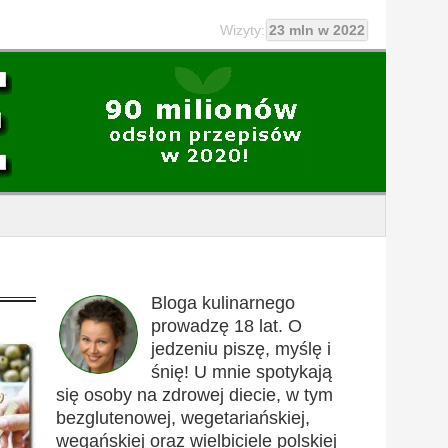
Wizyty:
23 mln w 2022
Bloga kulinarnego
prowadzę 18 lat. O
jedzeniu piszę, myślę i
śnię! U mnie spotykają
się osoby na zdrowej diecie, w tym
bezglutenowej, wegetariańskiej,
wegańskiej oraz wielbiciele polskiej