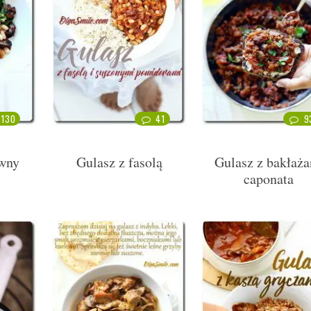
130
41
9
wny
Gulasz z fasolą
Gulasz z bakłaża
caponata