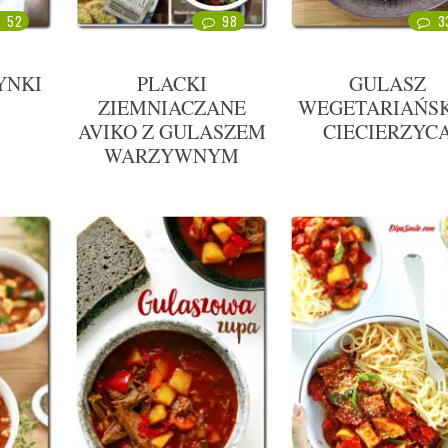
52
98
3
YNKI
PLACKI
GULASZ
ZIEMNIACZANE
WEGETARIAŃSK
AVIKO Z GULASZEM
CIECIERZYC
WARZYWNYM