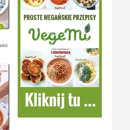
2
kami