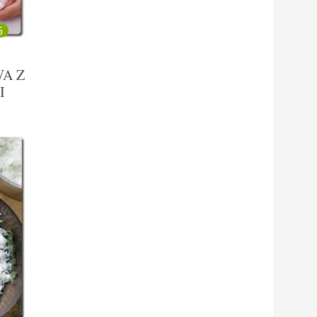
5
A Z
I