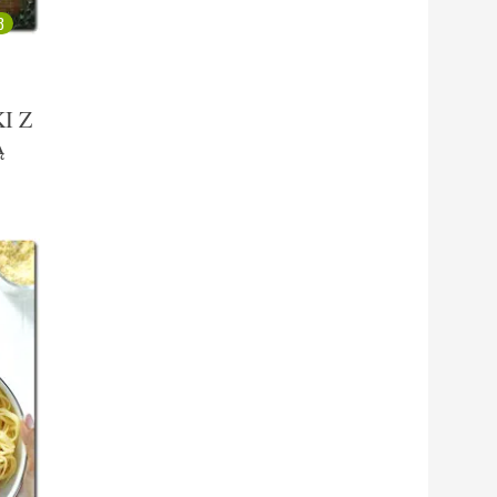
3
I Z
Ą