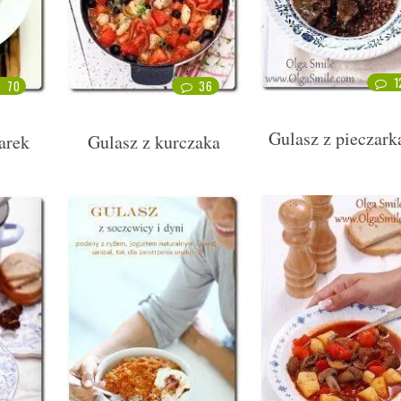
1
70
36
Gulasz z pieczar
arek
Gulasz z kurczaka