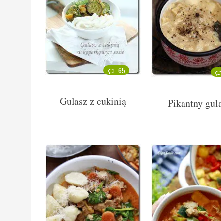
65
Gulasz z cukinią
Pikantny gul