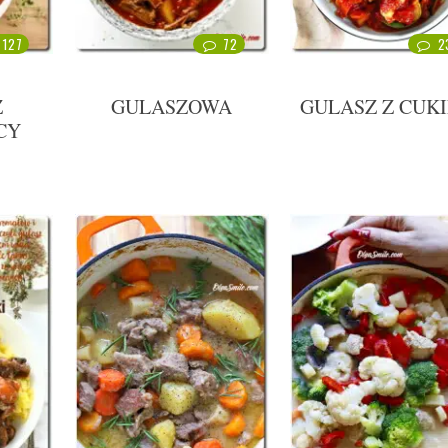
127
72
2
Z
GULASZOWA
GULASZ Z CUKI
CY