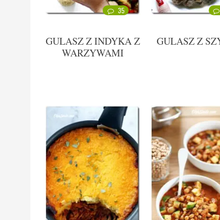
35
GULASZ Z INDYKA Z
GULASZ Z SZ
WARZYWAMI