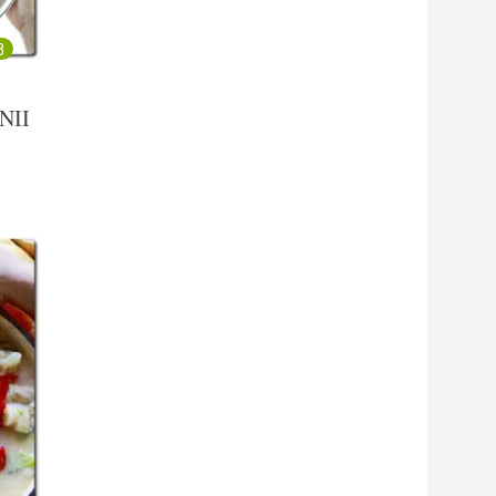
3
NII