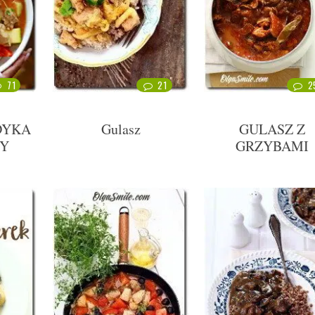
71
21
2
DYKA
Gulasz
GULASZ Z
NY
GRZYBAMI