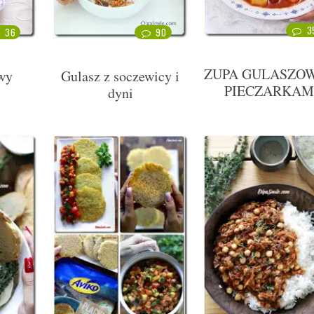
3
36
90
ZUPA GULASZOW
wy
Gulasz z soczewicy i
PIECZARKAM
dyni