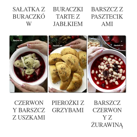
SAŁATKA Z
BURACZKI
BARSZCZ Z
BURACZKÓ
TARTE Z
PASZTECIK
W
JABŁKIEM
AMI
CZERWON
PIEROŻKI Z
BARSZCZ
Y BARSZCZ
GRZYBAMI
CZERWON
Z USZKAMI
Y Z
ŻURAWINĄ