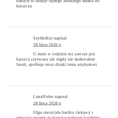
daktyle to dodaje fajnego słodkiego smaku do
barszczu
SzybkiKot
napisał
28 lipca 2026 o
U mnie w rodzinie tez zawsze jest
barszcz czerwony ale nigdy nie dodawałem
fasoli, spróbuje teraz dzięki temu artykułowi
LunaNiebo
napisał
28 lipca 2026 o
Olga stworzyła bardzo ciekawy i
smaczny przepis na barszcz polecam każdemu