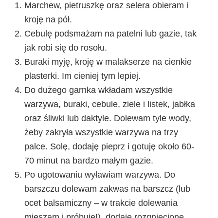
Marchew, pietruszkę oraz selera obieram i
kroję na pół.
Cebulę podsmażam na patelni lub gazie, tak
jak robi się do rosołu.
Buraki myję, kroję w malakserze na cienkie
plasterki. Im cieniej tym lepiej.
Do dużego garnka wkładam wszystkie
warzywa, buraki, cebule, ziele i listek, jabłka
oraz śliwki lub daktyle. Dolewam tyle wody,
żeby zakryła wszystkie warzywa na trzy
palce. Solę, dodaję pieprz i gotuję około 60-
70 minut na bardzo małym gazie.
Po ugotowaniu wyławiam warzywa. Do
barszczu dolewam zakwas na barszcz (lub
ocet balsamiczny – w trakcie dolewania
mieszam i próbuję!), dodaję rozgniecione