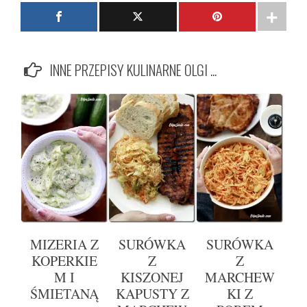
INNE PRZEPISY KULINARNE OLGI ...
MIZERIA Z
SURÓWKA
SURÓWKA
KOPERKIE
Z
Z
M I
KISZONEJ
MARCHEW
ŚMIETANĄ
KAPUSTY Z
KI Z