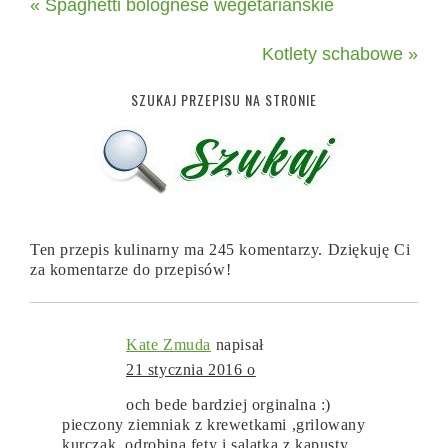
« Spaghetti bolognese wegetariańskie
Kotlety schabowe »
SZUKAJ PRZEPISU NA STRONIE
Ten przepis kulinarny ma 245 komentarzy. Dziękuję Ci
za komentarze do przepisów!
Kate Zmuda
napisał
21 stycznia 2016 o
och bede bardziej orginalna :)
pieczony ziemniak z krewetkami ,grilowany
kurczak ,odrobina fety i salatka z kapusty