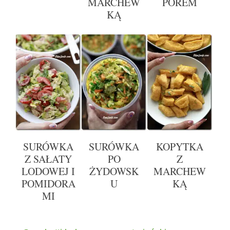
MARCHEW
POREM
KĄ
SURÓWKA
SURÓWKA
KOPYTKA
Z SAŁATY
PO
Z
LODOWEJ I
ŻYDOWSK
MARCHEW
POMIDORA
U
KĄ
MI