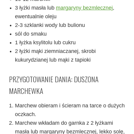
3 łyżki masła lub
margaryny bezmlecznej
,
ewentualnie oleju
2-3 szklanki wody lub bulionu
sól do smaku
1 łyżka ksylitolu lub cukru
2 łyżki mąki ziemniaczanej, skrobi
kukurydzianej lub mąki z tapioki
PRZYGOTOWANIE DANIA: DUSZONA
MARCHEWKA
Marchew obieram i ścieram na tarce o dużych
oczkach.
Marchew wkładam do garnka z 2 łyżkami
masła lub margaryny bezmlecznej, lekko solę,