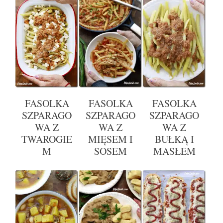
FASOLKA
FASOLKA
FASOLKA
SZPARAGO
SZPARAGO
SZPARAGO
WA Z
WA Z
WA Z
TWAROGIE
MIĘSEM I
BUŁKĄ I
M
SOSEM
MASŁEM