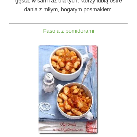
gęsta. w sam raz dla tych, którzy lubią ostre
dania z miłym, bogatym posmakiem.
Fasola z pomidorami