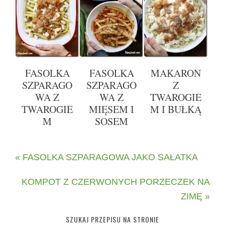
FASOLKA
FASOLKA
MAKARON
SZPARAGO
SZPARAGO
Z
WA Z
WA Z
TWAROGIE
TWAROGIE
MIĘSEM I
M I BUŁKĄ
M
SOSEM
« FASOLKA SZPARAGOWA JAKO SAŁATKA
KOMPOT Z CZERWONYCH PORZECZEK NA
ZIMĘ »
SZUKAJ PRZEPISU NA STRONIE