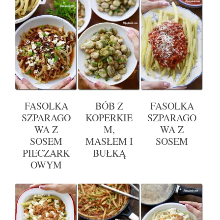
FASOLKA
BÓB Z
FASOLKA
SZPARAGO
KOPERKIE
SZPARAGO
WA Z
M,
WA Z
SOSEM
MASŁEM I
SOSEM
PIECZARK
BUŁKĄ
OWYM