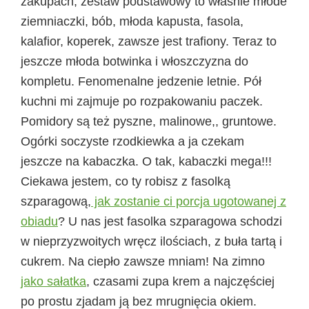
zakupach, zestaw podstawowy to właśnie młode
ziemniaczki, bób, młoda kapusta, fasola,
kalafior, koperek, zawsze jest trafiony. Teraz to
jeszcze młoda botwinka i włoszczyzna do
kompletu. Fenomenalne jedzenie letnie. Pół
kuchni mi zajmuje po rozpakowaniu paczek.
Pomidory są też pyszne, malinowe,, gruntowe.
Ogórki soczyste rzodkiewka a ja czekam
jeszcze na kabaczka. O tak, kabaczki mega!!!
Ciekawa jestem, co ty robisz z fasolką
szparagową,
jak zostanie ci porcja ugotowanej z
obiadu
? U nas jest fasolka szparagowa schodzi
w nieprzyzwoitych wręcz ilościach, z buła tartą i
cukrem. Na ciepło zawsze mniam! Na zimno
jako sałatka
, czasami zupa krem a najczęściej
po prostu zjadam ją bez mrugnięcia okiem.