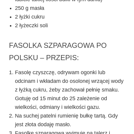
250 g masła
2 łyżki cukru
2 łyżeczki soli
FASOLKA SZPARAGOWA PO
POLSKU – PRZEPIS:
Fasolę czyszczę, odrywam ogonki lub
odcinam i wkładam do osolonej wrzącej wody
z łyżką cukru, żeby zachował pełnię smaku.
Gotuję od 15 minut do 25 zależenie od
wielkości, odmiany i wielkości gazu.
Na suchej patelni rumienię bułkę tartą. Gdy
jest złota dodaję masło.
Fasolkę szparagową wyjmuję na talerz i