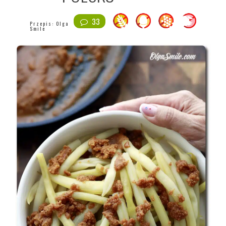
33
Przepis:
Olga
Smile