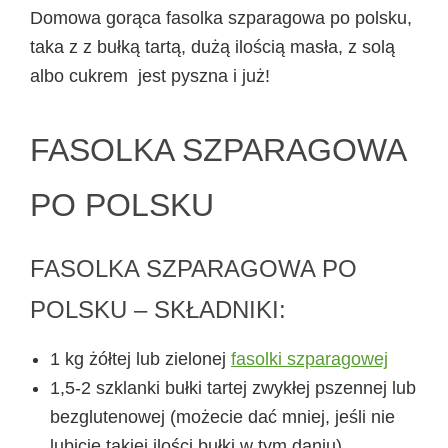
Domowa gorąca fasolka szparagowa po polsku,
taka z z bułką tartą, dużą ilością masła, z solą
albo cukrem jest pyszna i już!
FASOLKA SZPARAGOWA
PO POLSKU
FASOLKA SZPARAGOWA PO
POLSKU – SKŁADNIKI:
1 kg żółtej lub zielonej
fasolki szparagowej
1,5-2 szklanki bułki tartej zwykłej pszennej lub
bezglutenowej (możecie dać mniej, jeśli nie
lubicie takiej ilości bułki w tym daniu)