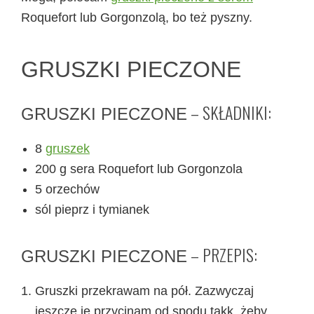
Roquefort lub Gorgonzolą, bo też pyszny.
GRUSZKI PIECZONE
– SKŁADNIKI:
GRUSZKI PIECZONE
8
gruszek
200 g sera Roquefort lub Gorgonzola
5 orzechów
sól pieprz i tymianek
– PRZEPIS:
GRUSZKI PIECZONE
Gruszki przekrawam na pół. Zazwyczaj
jeszcze je przycinam od spodu takk, żeby