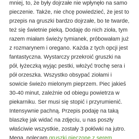
mniej, to, że były dojrzałe nie wpłynęło na samo
pieczenie. Także, nie chcę powiedzieć, że jest to
przepis na gruszki bardzo dojrzałe, bo te twarde,
też się świetnie pieką. Dodaję do nich zioła, tym
razem miałam świeży tymianek, próbowałam już
z rozmarynem i oregano. Każda z tych opcji jest
fantastyczna. Wystarczy przekroić gruszki na
pół, łyżeczką wyjąc pestki, włożyć trochę sera i
pół orzeszka. Wszystko obsypać ziołami i
sowicie świeżo mielonym pieprzem. Piec jakieś
30-40 minut, zależnie od obiegu powietrza w
piekarniku. Ser musi się stopić i przyrumienić.
Intensywnie pachną. Przepis podaję na taką
blaszkę jak widać na zdjęciu, u nas poszły
właściwie wszystkie, zostały 3 połówki na jutro.
Mega, polecam
gruszki pieczone z serem