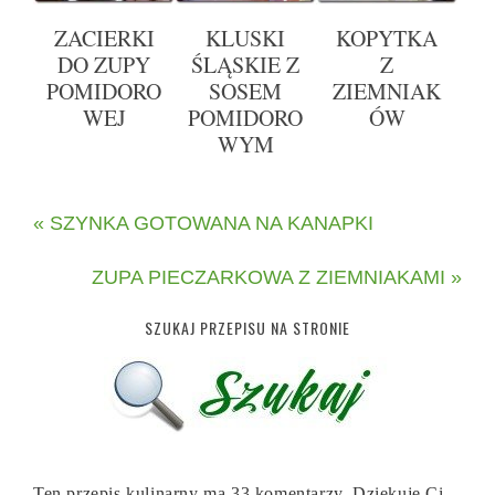
ZACIERKI
KLUSKI
KOPYTKA
DO ZUPY
ŚLĄSKIE Z
Z
POMIDORO
SOSEM
ZIEMNIAK
WEJ
POMIDORO
ÓW
WYM
« SZYNKA GOTOWANA NA KANAPKI
ZUPA PIECZARKOWA Z ZIEMNIAKAMI »
SZUKAJ PRZEPISU NA STRONIE
Ten przepis kulinarny ma 33 komentarzy. Dziękuję Ci