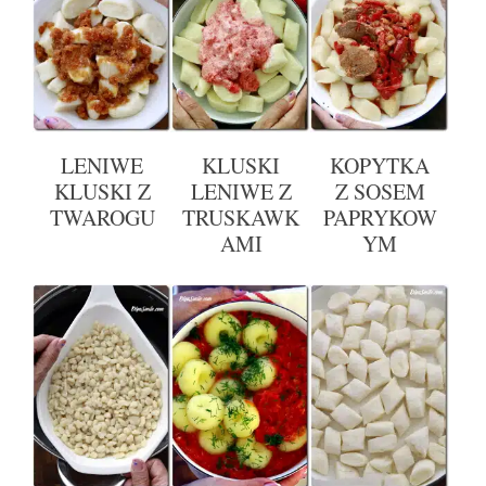
LENIWE
KLUSKI
KOPYTKA
KLUSKI Z
LENIWE Z
Z SOSEM
TWAROGU
TRUSKAWK
PAPRYKOW
AMI
YM