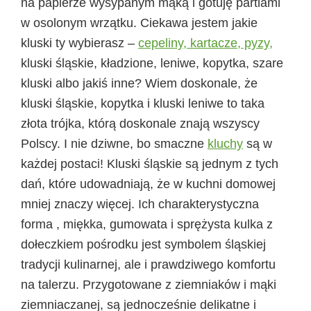
na papierze wysypanym mąką i gotuję partiami
w osolonym wrzątku. Ciekawa jestem jakie
kluski ty wybierasz –
cepeliny, kartacze, pyzy,
kluski śląskie, kładzione, leniwe, kopytka, szare
kluski albo jakiś inne? Wiem doskonale, że
kluski śląskie, kopytka i kluski leniwe to taka
złota trójka, którą doskonale znają wszyscy
Polscy. I nie dziwne, bo smaczne
kluchy
są w
każdej postaci! Kluski śląskie są jednym z tych
dań, które udowadniają, że w kuchni domowej
mniej znaczy więcej. Ich charakterystyczna
forma , miękka, gumowata i sprężysta kulka z
dołeczkiem pośrodku jest symbolem śląskiej
tradycji kulinarnej, ale i prawdziwego komfortu
na talerzu. Przygotowane z ziemniaków i mąki
ziemniaczanej, są jednocześnie delikatne i