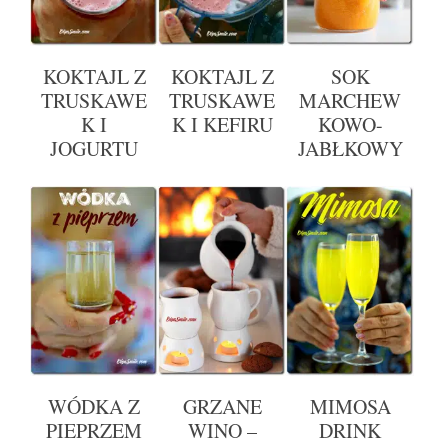
KOKTAJL Z
KOKTAJL Z
SOK
TRUSKAWE
TRUSKAWE
MARCHEW
K I
K I KEFIRU
KOWO-
JOGURTU
JABŁKOWY
WÓDKA Z
GRZANE
MIMOSA
PIEPRZEM
WINO –
DRINK