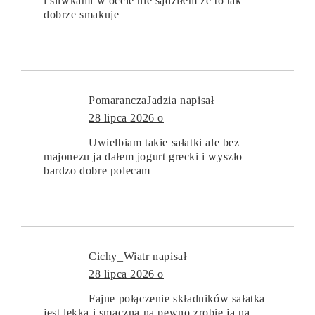
i śliwkami w occie nie sądziłem że to tak
dobrze smakuje
PomaranczaJadzia
napisał
28 lipca 2026 o
Uwielbiam takie sałatki ale bez
majonezu ja dałem jogurt grecki i wyszło
bardzo dobre polecam
Cichy_Wiatr
napisał
28 lipca 2026 o
Fajne połączenie składników sałatka
jest lekka i smaczna na pewno zrobię ją na