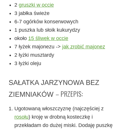
2
gruszki w occie
3 jabłka świeże
6-7 ogórków konserwowych
1 puszka lub słoik kukurydzy
około
15 śliwek w occie
7 łyżek majonezu ->
jak zrobić majonez
2 łyżki musztardy
3 łyżki oleju
SAŁATKA JARZYNOWA BEZ
– PRZEPIS:
ZIEMNIAKÓW
Ugotowaną włoszczyznę (najczęściej z
rosołu
) kroję w drobną kosteczkę i
przekładam do dużej miski. Dodaję puszkę