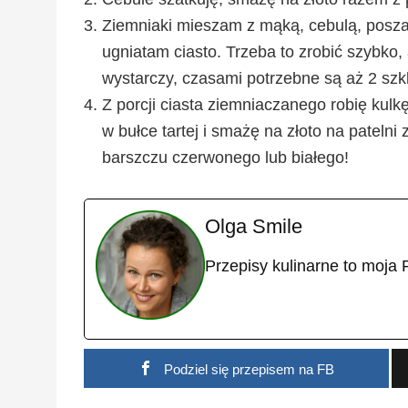
Ziemniaki mieszam z mąką, cebulą, posza
ugniatam ciasto. Trzeba to zrobić szybko,
wystarczy, czasami potrzebne są aż 2 szk
Z porcji ciasta ziemniaczanego robię kulk
w bułce tartej i smażę na złoto na patelni
barszczu czerwonego lub białego!
Olga Smile
Przepisy kulinarne to moja 
Podziel się przepisem na FB