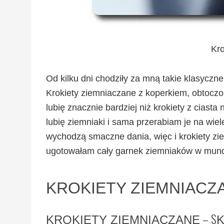
Kro
Od kilku dni chodziły za mną takie klasyczne
Krokiety ziemniaczane z koperkiem, obtoczone
lubię znacznie bardziej niż krokiety z ciast
lubię ziemniaki i sama przerabiam je na wi
wychodzą smaczne dania, więc i krokiety zi
ugotowałam cały garnek ziemniaków w mundur
KROKIETY ZIEMNIACZ
– S
KROKIETY ZIEMNIACZANE
K