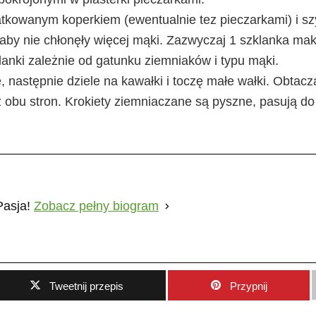
tkowanym koperkiem (ewentualnie tez pieczarkami) i s
 aby nie chłonęły więcej mąki. Zazwyczaj 1 szklanka mak
lanki zależnie od gatunku ziemniaków i typu mąki.
ę, następnie dziele na kawałki i toczę małe wałki. Obtac
 z obu stron. Krokiety ziemniaczane są pyszne, pasują do
Pasja!
Zobacz pełny biogram
Tweetnij przepis
Przypnij