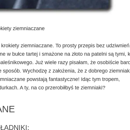
kiety ziemniaczane
 krokiety ziemniaczane. To prosty przepis bez udziwnień
 w bułce tartej i smażone na złoto na patelni są tymi, k
a naleśnikowego. Już wiele razy pisałam, że osobiście bar
ele sposób. Wychodzę z założenia, że z dobrego ziemnia
emniaczane powstają fantastyczne! Idąc tym tropem,
kach. A ty, na co przerobiłbyś te ziemniaki?
ANE
ŁADNIKI: