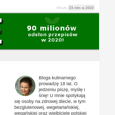
Wizyty:
23 mln w 2022
Bloga kulinarnego
prowadzę 18 lat. O
jedzeniu piszę, myślę i
śnię! U mnie spotykają
się osoby na zdrowej diecie, w tym
bezglutenowej, wegetariańskiej,
wegańskiej oraz wielbiciele polskiej