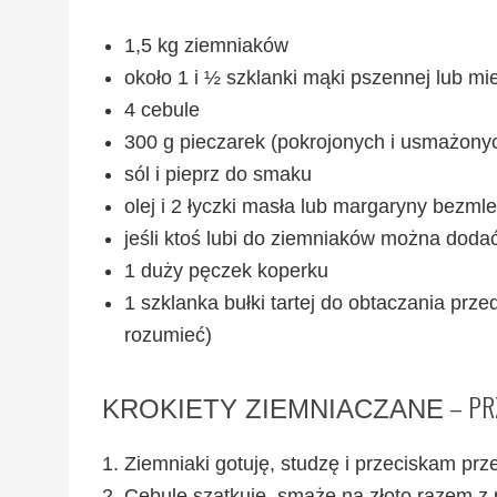
1,5 kg ziemniaków
około 1 i ½ szklanki mąki pszennej lub m
4 cebule
300 g pieczarek (pokrojonych i usmażony
sól i pieprz do smaku
olej i 2 łyczki masła lub margaryny bezm
jeśli ktoś lubi do ziemniaków można dodać 
1 duży pęczek koperku
1 szklanka bułki tartej do obtaczania pr
rozumieć)
– PR
KROKIETY ZIEMNIACZANE
Ziemniaki gotuję, studzę i przeciskam pr
Cebule szatkuję, smażę na złoto razem z 