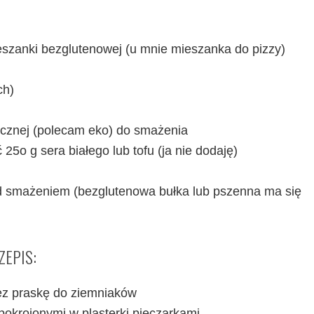
ieszanki bezglutenowej (u mnie mieszanka do pizzy)
ch)
lecznej (polecam eko) do smażenia
25o g sera białego lub tofu (ja nie dodaję)
zed smażeniem (bezglutenowa bułka lub pszenna ma się
ZEPIS:
zez praskę do ziemniaków
pokrojonymi w plasterki pieczarkami.