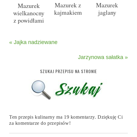
Mazurek z
Mazurek
Mazurek
kajmakiem
jaglany
wielkanocny
z powidłami
« Jajka nadziewane
Jarzynowa sałatka »
SZUKAJ PRZEPISU NA STRONIE
Ten przepis kulinarny ma 19 komentarzy. Dziękuję Ci
za komentarze do przepisów!