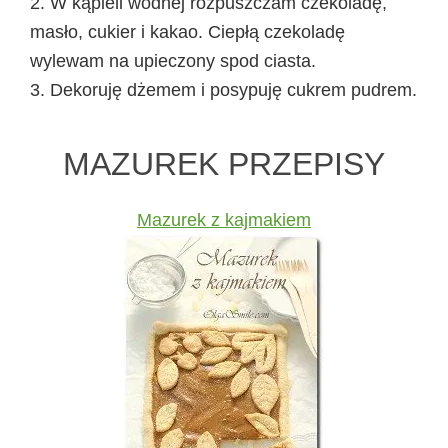
2. W kąpieli wodnej rozpuszczam czekoladę,
masło, cukier i kakao. Ciepłą czekoladę
wylewam na upieczony spod ciasta.
3. Dekoruję dżemem i posypuję cukrem pudrem.
MAZUREK PRZEPISY
Mazurek z kajmakiem