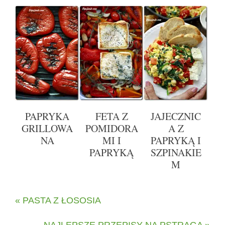
PAPRYKA
FETA Z
JAJECZNIC
GRILLOWA
POMIDORA
A Z
NA
MI I
PAPRYKĄ I
PAPRYKĄ
SZPINAKIE
M
« PASTA Z ŁOSOSIA
NAJLEPSZE PRZEPISY NA PSTRĄGA »