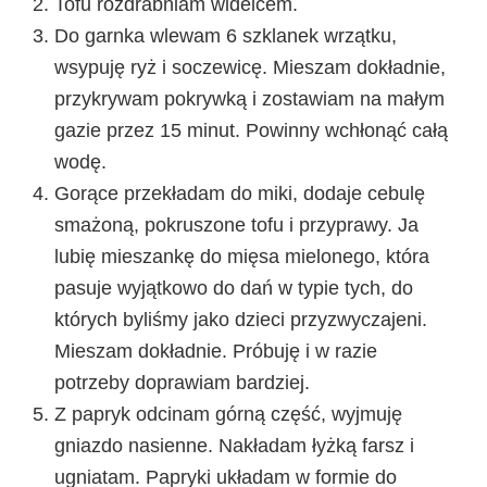
Tofu rozdrabniam widelcem.
Do garnka wlewam 6 szklanek wrzątku,
wsypuję ryż i soczewicę. Mieszam dokładnie,
przykrywam pokrywką i zostawiam na małym
gazie przez 15 minut. Powinny wchłonąć całą
wodę.
Gorące przekładam do miki, dodaje cebulę
smażoną, pokruszone tofu i przyprawy. Ja
lubię mieszankę do mięsa mielonego, która
pasuje wyjątkowo do dań w typie tych, do
których byliśmy jako dzieci przyzwyczajeni.
Mieszam dokładnie. Próbuję i w razie
potrzeby doprawiam bardziej.
Z papryk odcinam górną część, wyjmuję
gniazdo nasienne. Nakładam łyżką farsz i
ugniatam. Papryki układam w formie do