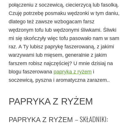
połączeniu z soczewicą, ciecierzycą lub fasolką.
Czuję potrzebę posmaku wędzonki w tym daniu,
dlatego też zawsze wzbogacam farsz
wędzonym tofu lub wędzonymi śliwkami. Śliwki
mi się skończyły więc tofu pasowało nam w sam
raz. A Ty lubisz paprykę faszerowaną, z jakimi
warzywami lub mięsem, generalnie z jakim
farszem robisz najczęściej? U mnie dzisiaj na
blogu faszerowana
papryka z ryżem
i
soczewicą, pyszna i aromatyczna zarazem..
PAPRYKA Z RYŻEM
– SKŁADNIKI:
PAPRYKA Z RYŻEM