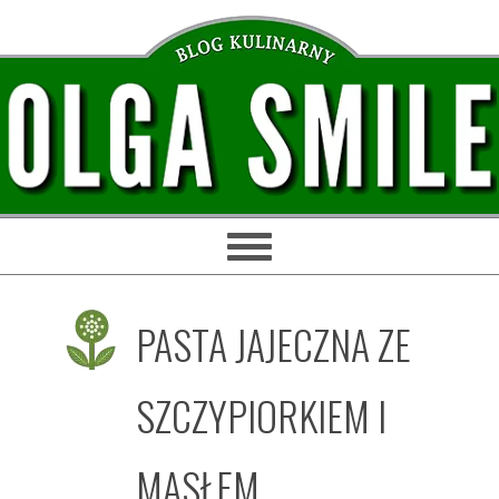
Przejdź
Przejdź
Przejdź
Przejdź
do
do
do
do
głównej
treści
głównego
stopki
nawigacji
paska
bocznego
PASTA JAJECZNA ZE
SZCZYPIORKIEM I
MASŁEM