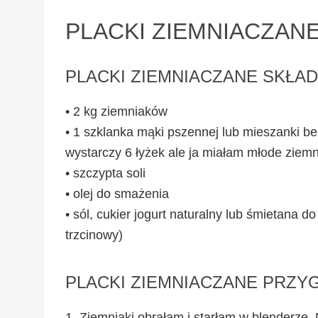
PLACKI ZIEMNIACZANE
PLACKI ZIEMNIACZANE SKŁADN
• 2 kg ziemniaków
• 1 szklanka mąki pszennej lub mieszanki be
wystarczy 6 łyżek ale ja miałam młode ziemn
• szczypta soli
• olej do smażenia
• sól, cukier jogurt naturalny lub śmietana do
trzcinowy)
PLACKI ZIEMNIACZANE PRZY
1. Ziemniaki obrałam i starłam w blenderze. N