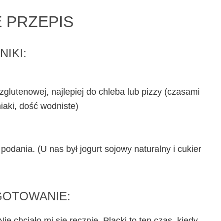
 PRZEPIS
IKI:
zglutenowej, najlepiej do chleba lub pizzy (czasami
iaki, dość wodniste)
 podania. (U nas był jogurt sojowy naturalny i cukier
GOTOWANIE:
ie chciało mi się ręcznie. Placki to ten czas, kiedy