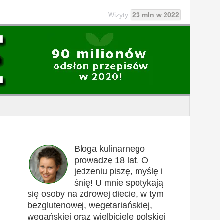
Wizyty:
23 mln w 2022
Bloga kulinarnego
prowadzę 18 lat. O
jedzeniu piszę, myślę i
śnię! U mnie spotykają
się osoby na zdrowej diecie, w tym
bezglutenowej, wegetariańskiej,
wegańskiej oraz wielbiciele polskiej