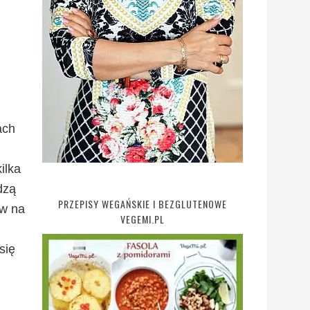
ach
ilka
dzą
PRZEPISY WEGAŃSKIE I BEZGLUTENOWE
ów na
VEGEMI.PL
się