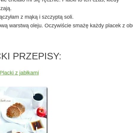
zają.
łączyłam z mąką i szczyptą soli.
rową warstwą oleju. Oczywiście smażę każdy placek z ob
KI PRZEPISY:
Placki z jabłkami