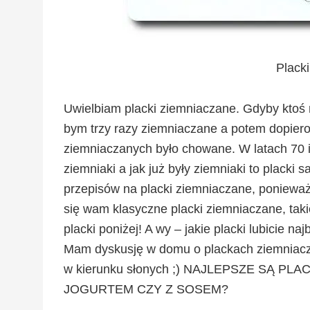
Plack
Uwielbiam placki ziemniaczane. Gdyby ktoś m
bym trzy razy ziemniaczane a potem dopiero
ziemniaczanych było chowane. W latach 70 i
ziemniaki a jak już były ziemniaki to placki
przepisów na placki ziemniaczane, ponieważ 
się wam klasyczne placki ziemniaczane, takie
placki poniżej! A wy – jakie placki lubicie naj
Mam dyskusję w domu o plackach ziemniaczany
w kierunku słonych ;) NAJLEPSZE SĄ P
JOGURTEM CZY Z SOSEM?