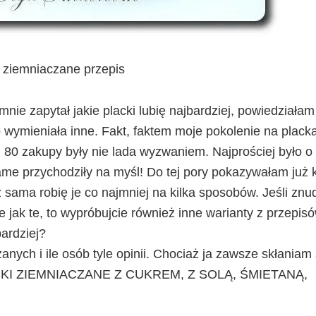
i ziemniaczane przepis
nie zapytał jakie placki lubię najbardziej, powiedziałam
 wymieniała inne. Fakt, faktem moje pokolenie na plack
 80 zakupy były nie lada wyzwaniem. Najprościej było o
 same przychodziły na myśl! Do tej pory pokazywałam już k
sama robię je co najmniej na kilka sposobów. Jeśli znu
 jak te, to wypróbujcie również inne warianty z przepis
bardziej?
ch i ile osób tyle opinii. Chociaż ja zawsze skłaniam 
LACKI ZIEMNIACZANE Z CUKREM, Z SOLĄ, ŚMIETANĄ,