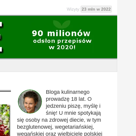
Wizyty:
23 mln w 2022
Bloga kulinarnego
prowadzę 18 lat. O
jedzeniu piszę, myślę i
śnię! U mnie spotykają
się osoby na zdrowej diecie, w tym
bezglutenowej, wegetariańskiej,
wegańskiej oraz wielbiciele polskiej