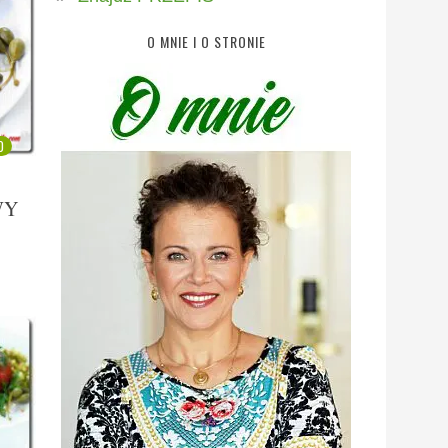
O MNIE I O STRONIE
0
WY