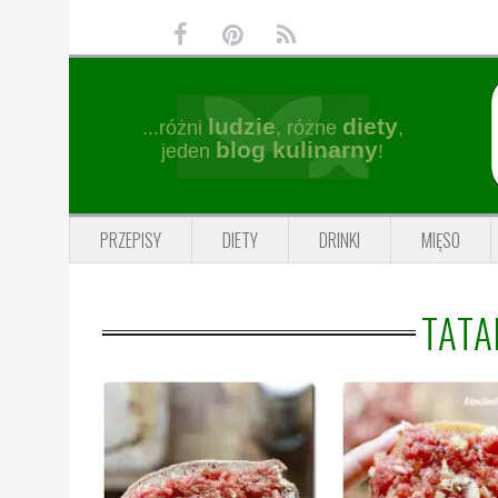
Przejdź
Przejdź
Przejdź
Przejdź
do
do
do
do
głównej
treści
głównego
stopki
nawigacji
paska
ludzie
diety
...różni
, różne
,
bocznego
blog kulinarny
jeden
!
PRZEPISY
DIETY
DRINKI
MIĘSO
TATA