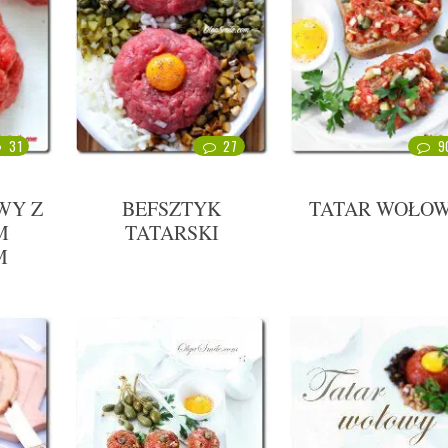
31
27
9
WY Z
BEFSZTYK
TATAR WOŁO
M
TATARSKI
M