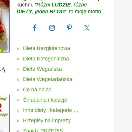
kuchni.
"Różni
LUDZIE
, różne
DIETY
, jeden
BLOG"
to moje motto.
Dieta Bezglutenowa
3
Dieta Ketogeniczna
KĄ
Dieta Wegańska
Dieta Wegetariańska
Co na obiad
Śniadania i kolacje
Inne diety i kategorie …
Przepisy na imprezy
Znajdź PRZEPIS