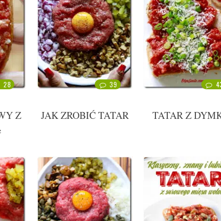
28
39
4
WY Z
JAK ZROBIĆ TATAR
TATAR Z DYM
Ą