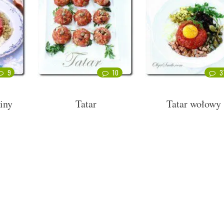
9
10
3
iny
Tatar
Tatar wołowy