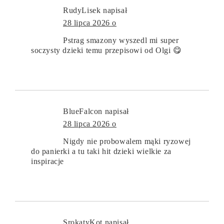
RudyLisek
napisał
28 lipca 2026 o
Pstrag smazony wyszedl mi super
soczysty dzieki temu przepisowi od Olgi 😋
BlueFalcon
napisał
28 lipca 2026 o
Nigdy nie probowalem mąki ryzowej
do panierki a tu taki hit dzieki wielkie za
inspiracje
SrokatyKot
napisał