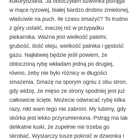
kukurydziana. Ja obtoczyłam dzwonka pstrąga
w mące ryżowej, białej bardzo drobno zmielonej,
właściwie na puch. Ile czasu smażyć? To trudno
z góry ustalić, inaczej niż w przypadku
piekarnika. Ważna jest wielkość patelni,
grubość, ilość oleju, wielkość palnika i gęstość
gazu. Najłatwiej będzie jeśli powiem, że
obtoczoną rybę wkładam jedną po drugiej,
równo, żeby nie było różnicy w długości
smażenia. Smażę na sporym ogniu z obu stron,
gdy widzę, że mięso ze strony spodniej jest już
całkowicie ścięte. Możecie odwracać rybę kilka
razy, nikt wam tego nie zabroni. My lubimy, gdy
skórka jest lekko przyrumieniona. Pstrąg ma tak
delikatne łuski, że zupełnie nie trzeba go
skrobać. Wystarczy tusze pokroić w dzwonka i