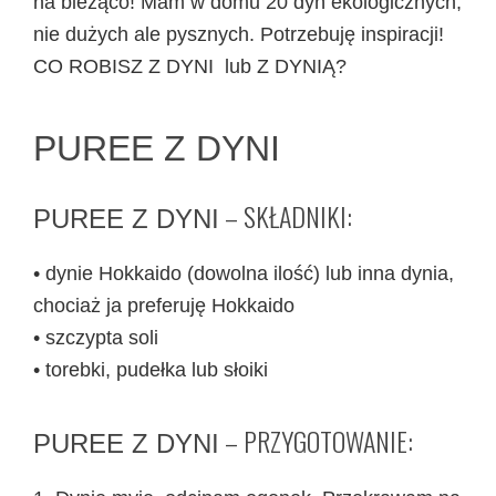
na bieżąco! Mam w domu 20 dyń ekologicznych,
nie dużych ale pysznych. Potrzebuję inspiracji!
CO ROBISZ Z DYNI lub Z DYNIĄ?
PUREE Z DYNI
– SKŁADNIKI:
PUREE Z DYNI
• dynie Hokkaido (dowolna ilość) lub inna dynia,
chociaż ja preferuję Hokkaido
• szczypta soli
• torebki, pudełka lub słoiki
– PRZYGOTOWANIE:
PUREE Z DYNI