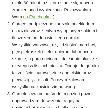
około 60 minut, aż skóra stanie się mocno
zrumieniona i wypieczona. Pokazywałam
Wam
na Facebooku
:)
Gorące, podpieczone kurczaki przekładam
ostrożnie wraz z całym wytopionym sokiem i
tłuszczem na dno wielkiego garnka.
Wszystkie warzywa, czyli dziesięć marchwi,
pięć pietruszek i seler obieram lub mocno
szoruję, a pora nacinam i dokładnie płuczę z
ukrytego w liściach piasku. Dodaję do garnka
także liście laurowe, ziele angielskie oraz
pierwszą łyżkę soli. Po czym zalewam
wszystko całkowicie zimną wodą.
Garnek stawiam na średnim gazie i powoli
doprowadzam do wrzenia, a gdy na
powierzchni zbierze się białkowa piana,