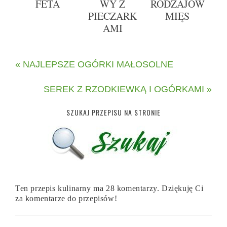
FETA
WY Z
RODZAJÓW
PIECZARK
MIĘS
AMI
« NAJLEPSZE OGÓRKI MAŁOSOLNE
SEREK Z RZODKIEWKĄ I OGÓRKAMI »
SZUKAJ PRZEPISU NA STRONIE
Ten przepis kulinarny ma 28 komentarzy. Dziękuję Ci
za komentarze do przepisów!