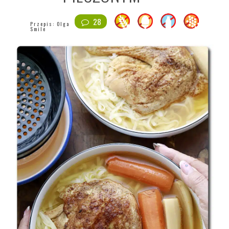
28
Przepis:
Olga
Smile