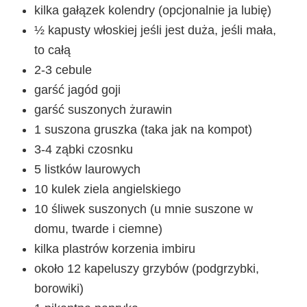
kilka gałązek kolendry (opcjonalnie ja lubię)
½ kapusty włoskiej jeśli jest duża, jeśli mała,
to całą
2-3 cebule
garść jagód goji
garść suszonych żurawin
1 suszona gruszka (taka jak na kompot)
3-4 ząbki czosnku
5 listków laurowych
10 kulek ziela angielskiego
10 śliwek suszonych (u mnie suszone w
domu, twarde i ciemne)
kilka plastrów korzenia imbiru
około 12 kapeluszy grzybów (podgrzybki,
borowiki)