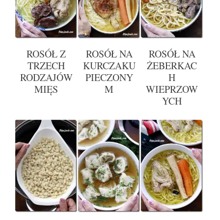
ROSÓŁ Z
ROSÓŁ NA
ROSÓŁ NA
TRZECH
KURCZAKU
ŻEBERKAC
RODZAJÓW
PIECZONY
H
MIĘS
M
WIEPRZOW
YCH