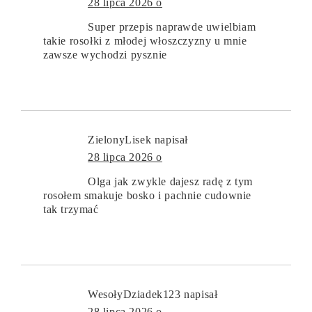
28 lipca 2026 o
Super przepis naprawde uwielbiam
takie rosołki z młodej włoszczyzny u mnie
zawsze wychodzi pysznie
ZielonyLisek
napisał
28 lipca 2026 o
Olga jak zwykle dajesz radę z tym
rosołem smakuje bosko i pachnie cudownie
tak trzymać
WesołyDziadek123
napisał
28 lipca 2026 o