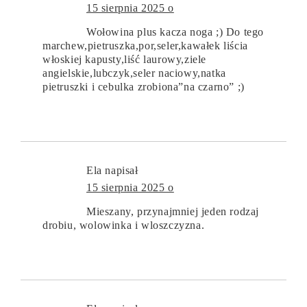
15 sierpnia 2025 o
Wołowina plus kacza noga ;) Do tego
marchew,pietruszka,por,seler,kawałek liścia
włoskiej kapusty,liść laurowy,ziele
angielskie,lubczyk,seler naciowy,natka
pietruszki i cebulka zrobiona”na czarno” ;)
Ela
napisał
15 sierpnia 2025 o
Mieszany, przynajmniej jeden rodzaj
drobiu, wolowinka i wloszczyzna.