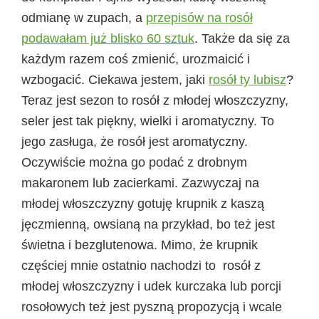
odmianę w zupach, a
przepisów na rosół
podawałam już blisko 60 sztuk
. Także da się za
każdym razem coś zmienić, urozmaicić i
wzbogacić. Ciekawa jestem, jaki
rosół ty lubisz
?
Teraz jest sezon to rosół z młodej włoszczyzny,
seler jest tak piękny, wielki i aromatyczny. To
jego zasługa, że rosół jest aromatyczny.
Oczywiście można go podać z drobnym
makaronem lub zacierkami. Zazwyczaj na
młodej włoszczyzny gotuję krupnik z kaszą
jęczmienną, owsianą na przykład, bo też jest
świetna i bezglutenowa. Mimo, że krupnik
częściej mnie ostatnio nachodzi to rosół z
młodej włoszczyzny i udek kurczaka lub porcji
rosołowych też jest pyszną propozycją i wcale