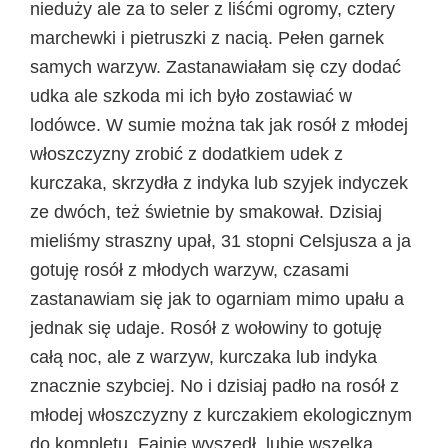
nieduży ale za to seler z liśćmi ogromy, cztery
marchewki i pietruszki z nacią. Pełen garnek
samych warzyw. Zastanawiałam się czy dodać
udka ale szkoda mi ich było zostawiać w
lodówce. W sumie można tak jak rosół z młodej
włoszczyzny zrobić z dodatkiem udek z
kurczaka, skrzydła z indyka lub szyjek indyczek
ze dwóch, też świetnie by smakował. Dzisiaj
mieliśmy straszny upał, 31 stopni Celsjusza a ja
gotuję rosół z młodych warzyw, czasami
zastanawiam się jak to ogarniam mimo upału a
jednak się udaje. Rosół z wołowiny to gotuję
całą noc, ale z warzyw, kurczaka lub indyka
znacznie szybciej. No i dzisiaj padło na rosół z
młodej włoszczyzny z kurczakiem ekologicznym
do kompletu. Fajnie wyszedł, lubię wszelką