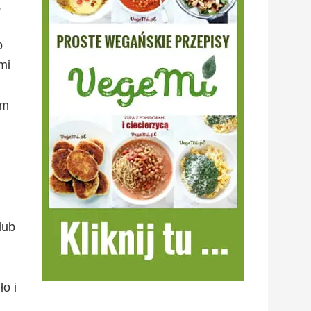
,
o
mi
ym
lub
o i