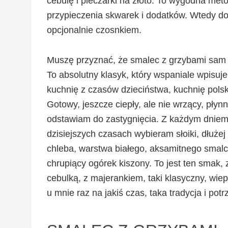
cebulę i pieczarki na złoto. To wygodna me
przypieczenia skwarek i dodatków. Wtedy do
opcjonalnie czosnkiem.
Muszę przyznać, że smalec z grzybami sam w 
To absolutny klasyk, który wspaniale wpisuje
kuchnię z czasów dzieciństwa, kuchnię polsk
Gotowy, jeszcze ciepły, ale nie wrzący, pły
odstawiam do zastygnięcia. Z każdym dniem
dzisiejszych czasach wybieram słoiki, dłuże
chleba, warstwa białego, aksamitnego smal
chrupiący ogórek kiszony. To jest ten smak, 
cebulką, z majerankiem, taki klasyczny, wi
u mnie raz na jakiś czas, taka tradycja i potr