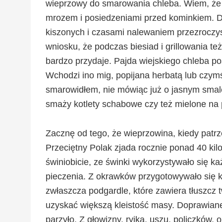
wieprzowy do smarowania chleba. Wiem, że 
mrozem i posiedzeniami przed kominkiem. D
kiszonych i czasami nalewaniem przezroczys
wniosku, że podczas biesiad i grillowania t
bardzo przydaje. Pajda wiejskiego chleba po
Wchodzi ino mig, popijana herbatą lub czym
smarowidłem, nie mówiąc już o jasnym smalc
smaży kotlety schabowe czy też mielone na 
Zacznę od tego, że wieprzowina, kiedy patrz
Przeciętny Polak zjada rocznie ponad 40 k
świniobicie, ze świnki wykorzystywało się ka
pieczenia. Z okrawków przygotowywało się ki
zwłaszcza podgardle, które zawiera tłuszcz
uzyskać większą kleistość masy. Doprawiane 
parzyło. Z głowizny, ryjka, uszu, policzków,