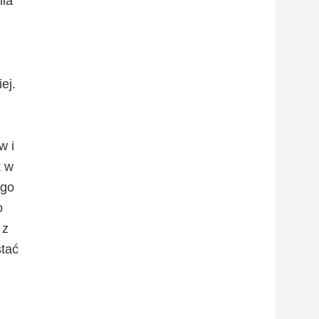
nia
ej.
w i
k w
ego
o
 z
stać