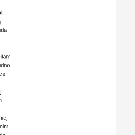
ł.
ą
uda
piłam
rudno
 że
j
m
niej
 nim