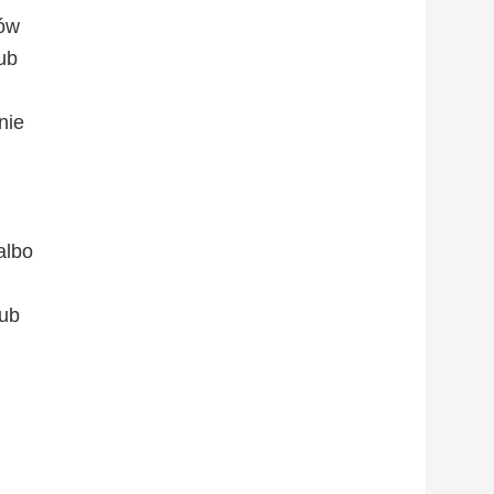
ków
ub
nie
albo
lub