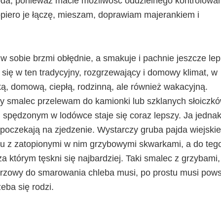
toda, ponieważ macie możliwość oddzielnego kontrolowa
piero je łączę, mieszam, doprawiam majerankiem i
sobie brzmi obłędnie, a smakuje i pachnie jeszcze lepi
 się w ten tradycyjny, rozgrzewający i domowy klimat, w
ą, domową, ciepłą, rodzinną, ale również wakacyjną.
nny smalec przelewam do kamionki lub szklanych słoiczkó
 spędzonym w lodówce staje się coraz lepszy. Ja jedna
j poczekają na zjedzenie. Wystarczy gruba pajda wiejski
cu z zatopionymi w nim grzybowymi skwarkami, a do teg
za którym tęskni się najbardziej. Taki smalec z grzybami,
eprzowy do smarowania chleba musi, po prostu musi pow
zeba się rodzi.