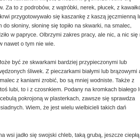
w. Za to z podrobów, z wątróbki, nerek, płucek, z kawał
 z krwi przygotowywało się kaszankę z kaszą jęczmienną l
 do słoniny, słoninę się topiło na skwarki, na smalec,
iło w papryce. Olbrzymi zakres pracy, ale nic, a nic się 
w nawet o tym nie wie.
że być ze skwarkami bardziej przypieczonymi lub
wędzonych śliwek. Z pieczarkami białymi lub brązowymi 
alec z kaniami zrobić, bo są mniej wodniste. Także z
toś lubi, to i z czosnkiem. Podany na kromkach białego 
 cebulą pokrojoną w plasterkach, zawsze się sprawdza
adnych. Wiem, że jest wielu wielbicieli takich dań
 wsi jadło się swojski chleb, taką grubą, jeszcze ciepłą