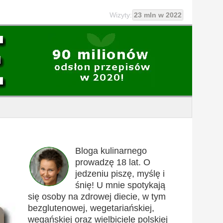
Wizyty:
23 mln w 2022
Bloga kulinarnego
prowadzę 18 lat. O
jedzeniu piszę, myślę i
śnię! U mnie spotykają
się osoby na zdrowej diecie, w tym
bezglutenowej, wegetariańskiej,
wegańskiej oraz wielbiciele polskiej