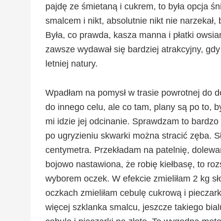
pajdę ze śmietaną i cukrem, to była opcja ś
smalcem i nikt, absolutnie nikt nie narzekał,
Była, co prawda, kasza manna i płatki owsia
zawsze wydawał się bardziej atrakcyjny, gdy
letniej natury.
Wpadłam na pomysł w trasie powrotnej do do
do innego celu, ale co tam, plany są po to, 
mi idzie jej odcinanie. Sprawdzam to bardzo r
po ugryzieniu skwarki można stracić zęba. 
centymetra. Przekładam na patelnię, dolewa
bojowo nastawiona, że robię kiełbasę, to r
wyborem oczek. W efekcie zmieliłam 2 kg 
oczkach zmieliłam cebulę cukrową i pieczark
więcej szklanka smalcu, jeszcze takiego bia