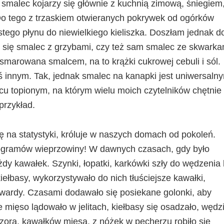
smalec kojarzy się głównie z kuchnią zimową, śniegiem
o tego z trzaskiem otwieranych pokrywek od ogórków
tego płynu do niewielkiego kieliszka. Doszłam jednak d
eż się smalec z grzybami, czy też sam smalec ze skwarka
smarowana smalcem, na to krążki cukrowej cebuli i sól.
ś innym. Tak, jednak smalec na kanapki jest uniwersaln
u topionym, na którym wielu moich czytelników chętnie
przykład.
ę na statystyki, króluje w naszych domach od pokoleń.
ilogramów wieprzowiny! W dawnych czasach, gdy było
żdy kawałek. Szynki, łopatki, karkówki szły do wędzenia 
ełbasy, wykorzystywało do nich tłuściejsze kawałki,
 twardy. Czasami dodawało się posiekane golonki, aby
mięso lądowało w jelitach, kiełbasy się osadzało, wędził
 ozora, kawałków mięsa, z nóżek w pęcherzu robiło się