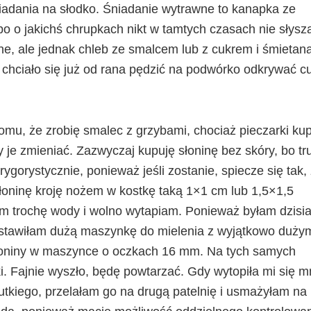
niadania na słodko. Śniadanie wytrawne to kanapka ze
 bo o jakichś chrupkach nikt w tamtych czasach nie słysza
ne, ale jednak chleb ze smalcem lub z cukrem i śmietan
 chciało się już od rana pędzić na podwórko odkrywać c
mu, że zrobię smalec z grzybami, chociaż pieczarki ku
by je zmieniać. Zazwyczaj kupuję słoninę bez skóry, bo t
ygorystycznie, ponieważ jeśli zostanie, spiecze się tak,
Słoninę kroję nożem w kostkę taką 1×1 cm lub 1,5×1,5
m trochę wody i wolno wytapiam. Ponieważ byłam dzisia
ozstawiłam dużą maszynkę do mielenia z wyjątkowo duży
słoniny w maszynce o oczkach 16 mm. Na tych samych
i. Fajnie wyszło, będę powtarzać. Gdy wytopiła mi się m
lutkiego, przelałam go na drugą patelnię i usmażyłam na