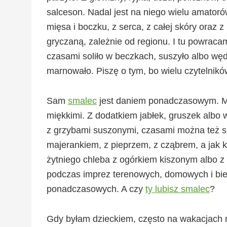
salceson. Nadal jest na niego wielu amatoró
mięsa i boczku, z serca, z całej skóry oraz
gryczaną, zależnie od regionu. I tu powracam
czasami soliło w beczkach, suszyło albo wędz
marnowało. Piszę o tym, bo wielu czytelnikó
Sam
smalec
jest daniem ponadczasowym. Mo
miękkimi. Z dodatkiem jabłek, gruszek albo 
z grzybami suszonymi, czasami można też sm
majerankiem, z pieprzem, z cząbrem, a jak k
żytniego chleba z ogórkiem kiszonym albo z
podczas imprez terenowych, domowych i biesi
ponadczasowych. A czy
ty lubisz smalec
?
Gdy byłam dzieckiem, często na wakacjach na