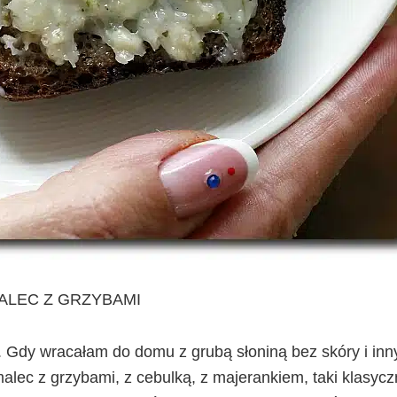
ALEC Z GRZYBAMI
i. Gdy wracałam do domu z grubą słoniną bez skóry i inn
lec z grzybami, z cebulką, z majerankiem, taki klasycz