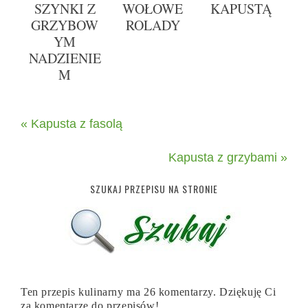
SZYNKI Z
WOŁOWE
KAPUSTĄ
GRZYBOW
ROLADY
YM
NADZIENIE
M
« Kapusta z fasolą
Kapusta z grzybami »
SZUKAJ PRZEPISU NA STRONIE
Ten przepis kulinarny ma 26 komentarzy. Dziękuję Ci
za komentarze do przepisów!