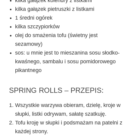
kilka gałązek kolendry z listkami
kilka gałązek pietruszki z listkami
1 średni ogórek
kilka szczypiorków
olej do smażenia tofu (świetny jest
sezamowy)
sos: u mnie jest to mieszanina sosu słodko-
kwaśnego, sambalu i sosu pomidorowego
pikantnego
SPRING ROLLS – PRZEPIS:
Wszystkie warzywa obieram, dzielę, kroje w
słupki, listki odrywam, sałatę szatkuję.
Tofu kroję w słupki i podsmażam na patelni z
każdej strony.