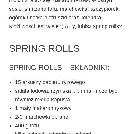
moich znalazł się makaron ryżowy w ostrym
sosie, smażone tofu, marchewka, szczypiorek,
ogórek i natka pietruszki oraz kolendra.
Możliwości jest wiele :) A Ty, lubisz spring rolls?
SPRING ROLLS
SPRING ROLLS – SKŁADNIKI:
15 arkuszy papieru ryżowego
sałata lodowa, rzymska lub inna, może być
również młoda kapusta
1 mały makaron ryżowy
2-3 marchewki obrane
400 g tofu