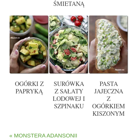
ŚMIETANĄ
OGÓRKI Z
SURÓWKA
PASTA
PAPRYKĄ
Z SAŁATY
JAJECZNA
LODOWEJ I
Z
SZPINAKU
OGÓRKIEM
KISZONYM
« MONSTERA ADANSONII