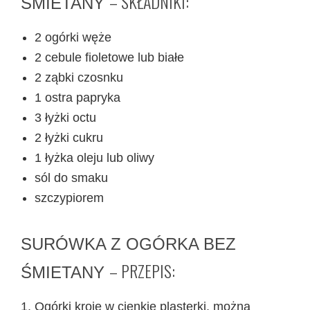
– SKŁADNIKI:
ŚMIETANY
2 ogórki węże
2 cebule fioletowe lub białe
2 ząbki czosnku
1 ostra papryka
3 łyżki octu
2 łyżki cukru
1 łyżka oleju lub oliwy
sól do smaku
szczypiorem
SURÓWKA Z OGÓRKA BEZ
– PRZEPIS:
ŚMIETANY
Ogórki kroję w cienkie plasterki, można