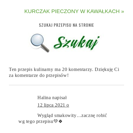
KURCZAK PIECZONY W KAWAŁKACH »
SZUKAJ PRZEPISU NA STRONIE
Ten przepis kulinarny ma 20 komentarzy. Dziękuję Ci
za komentarze do przepisów!
Halina
napisał
12 lipca 2021 o
Wygląd smakowity…zacznę robić
wg tego przepisu💚🍀