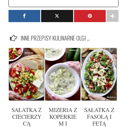
INNE PRZEPISY KULINARNE OLGI ...
SAŁATKA Z
MIZERIA Z
SAŁATKA Z
CIECIERZY
KOPERKIE
FASOLĄ I
CĄ
M I
FETĄ