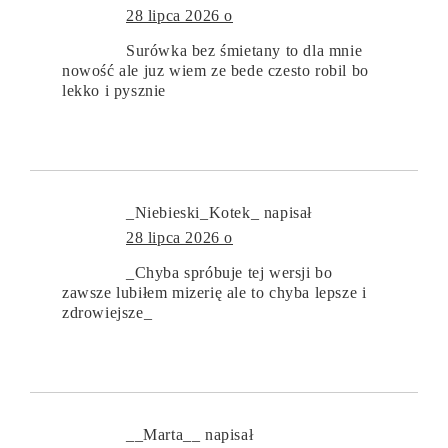
28 lipca 2026 o
Surówka bez śmietany to dla mnie
nowość ale juz wiem ze bede czesto robil bo
lekko i pysznie
_Niebieski_Kotek_
napisał
28 lipca 2026 o
_Chyba spróbuje tej wersji bo
zawsze lubiłem mizerię ale to chyba lepsze i
zdrowiejsze_
__Marta__
napisał