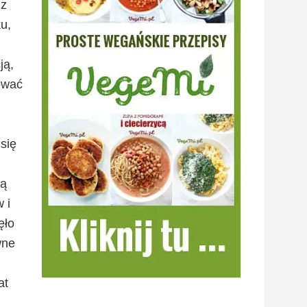
 z
u,
ją,
ować
się
ią
 i
ęło
wne
at