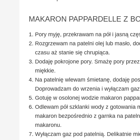
MAKARON PAPPARDELLE Z B
Pory myję, przekrawam na pół i jasną część
Rozgrzewam na patelni olej lub masło, do
czasu aż stanie się chrupiąca.
Dodaję pokrojone pory. Smażę pory przez k
miękkie.
Na patelnię wlewam śmietanę, dodaję posi
Doprowadzam do wrzenia i wyłączam gaz
Gotuję w osolonej wodzie makaron papparde
Odlewam pół szklanki wody z gotowania m
makaron bezpośrednio z garnka na pate
makaronu.
Wyłączam gaz pod patelnią. Delikatnie m