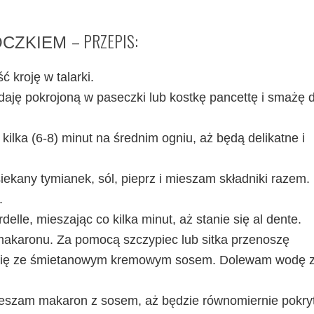
– PRZEPIS:
OCZKIEM
 kroję w talarki.
daję pokrojoną w paseczki lub kostkę pancettę i smażę 
ilka (6-8) minut na średnim ogniu, aż będą delikatne i
ekany tymianek, sól, pieprz i mieszam składniki razem.
.
lle, mieszając co kilka minut, aż stanie się al dente.
akaronu. Za pomocą szczypiec lub sitka przenoszę
lnię ze śmietanowym kremowym sosem. Dolewam wodę 
ieszam makaron z sosem, aż będzie równomiernie pokryt