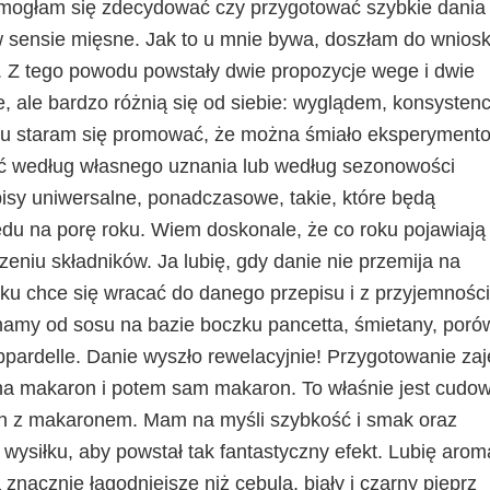
e mogłam się zdecydować czy przygotować szybkie dania
 sensie mięsne. Jak to u mnie bywa, doszłam do wniosk
e. Z tego powodu powstały dwie propozycje wege i dwie
, ale bardzo różnią się od siebie: wyglądem, konsystenc
iu staram się promować, że można śmiało eksperyment
rać według własnego uznania lub według sezonowości
isy uniwersalne, ponadczasowe, takie, które będą
lędu na porę roku. Wiem doskonale, że co roku pojawiają 
zeniu składników. Ja lubię, gdy danie nie przemija na
oku chce się wracać do danego przepisu i z przyjemnośc
ynamy od sosu na bazie boczku pancetta, śmietany, porów
ppardelle. Danie wyszło rewelacyjnie! Przygotowanie zaj
a na makaron i potem sam makaron. To właśnie jest cudo
ach z makaronem. Mam na myśli szybkość i smak oraz
 wysiłku, aby powstał tak fantastyczny efekt. Lubię arom
nacznie łagodniejsze niż cebula, biały i czarny pieprz