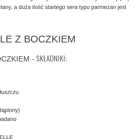
etany, a duża ilość startego sera typu parmezan jest
LE Z BOCZKIEM
– SKŁADNIKI:
OCZKIEM
tłuszczu
tąpiony)
 padano
DELLE