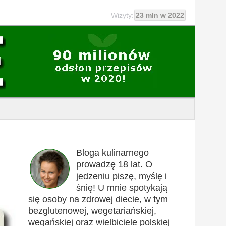
Wizyty:
23 mln w 2022
Bloga kulinarnego
prowadzę 18 lat. O
jedzeniu piszę, myślę i
śnię! U mnie spotykają
się osoby na zdrowej diecie, w tym
bezglutenowej, wegetariańskiej,
wegańskiej oraz wielbiciele polskiej