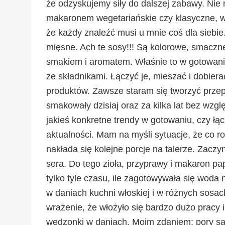
że odzyskujemy siły do dalszej zabawy. Ni
makaronem wegetariańskie czy klasyczne, w
że każdy znaleźć musi u mnie coś dla siebi
mięsne. Ach te sosy!!! Są kolorowe, smaczne
smakiem i aromatem. Właśnie to w gotowan
ze składnikami. Łączyć je, mieszać i dobie
produktów. Zawsze staram się tworzyć przep
smakowały dzisiaj oraz za kilka lat bez wzg
jakieś konkretne trendy w gotowaniu, czy łąc
aktualności. Mam na myśli sytuacje, że co r
nakłada się kolejne porcje na talerze. Zacz
sera. Do tego zioła, przyprawy i makaron pa
tylko tyle czasu, ile zagotowywała się wod
w daniach kuchni włoskiej i w różnych sos
wrażenie, że włożyło się bardzo dużo pracy i
wędzonki w daniach. Moim zdaniem: pory są z