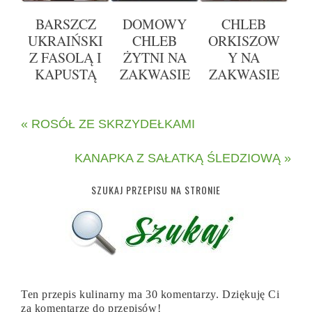
BARSZCZ
DOMOWY
CHLEB
UKRAIŃSKI
CHLEB
ORKISZOW
Z FASOLĄ I
ŻYTNI NA
Y NA
KAPUSTĄ
ZAKWASIE
ZAKWASIE
« ROSÓŁ ZE SKRZYDEŁKAMI
KANAPKA Z SAŁATKĄ ŚLEDZIOWĄ »
SZUKAJ PRZEPISU NA STRONIE
Ten przepis kulinarny ma 30 komentarzy. Dziękuję Ci
za komentarze do przepisów!