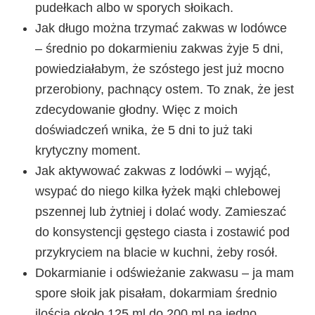
pudełkach albo w sporych słoikach.
Jak długo można trzymać zakwas w lodówce
– średnio po dokarmieniu zakwas żyje 5 dni,
powiedziałabym, że szóstego jest już mocno
przerobiony, pachnący ostem. To znak, że jest
zdecydowanie głodny. Więc z moich
doświadczeń wnika, że 5 dni to już taki
krytyczny moment.
Jak aktywować zakwas z lodówki
– wyjąć,
wsypać do niego kilka łyżek mąki chlebowej
pszennej lub żytniej i dolać wody. Zamieszać
do konsystencji gęstego ciasta i zostawić pod
przykryciem na blacie w kuchni, żeby rosół.
Dokarmianie i odświeżanie zakwasu
– ja mam
spore słoik jak pisałam, dokarmiam średnio
ilością około 125 ml do 200 ml na jedno