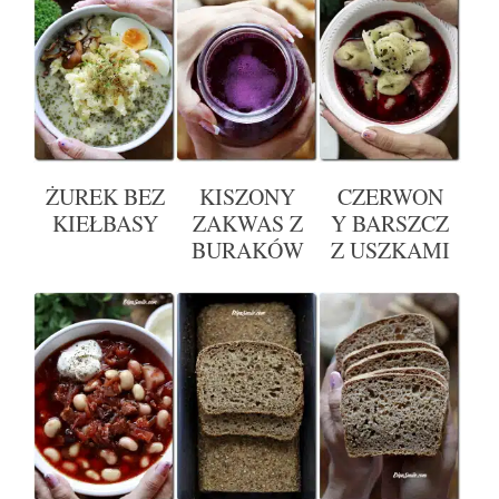
ŻUREK BEZ
KISZONY
CZERWON
KIEŁBASY
ZAKWAS Z
Y BARSZCZ
BURAKÓW
Z USZKAMI