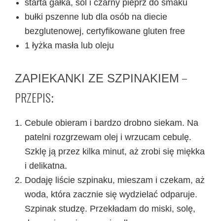
starta gałka, sól i czarny pieprz do smaku
bułki pszenne lub dla osób na diecie
bezglutenowej, certyfikowane gluten free
1 łyżka masła lub oleju
–
ZAPIEKANKI ZE SZPINAKIEM
PRZEPIS
:
Cebule obieram i bardzo drobno siekam. Na
patelni rozgrzewam olej i wrzucam cebulę.
Szklę ją przez kilka minut, aż zrobi się miękka
i delikatna.
Dodaję liście szpinaku, mieszam i czekam, aż
woda, która zacznie się wydzielać odparuje.
Szpinak studzę. Przekładam do miski, solę,