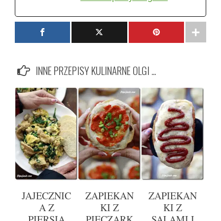
INNE PRZEPISY KULINARNE OLGI ...
JAJECZNIC
ZAPIEKAN
ZAPIEKAN
A Z
KI Z
KI Z
PIERSIĄ
PIECZARK
SALAMI I