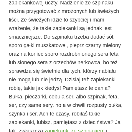
zapiekankowej uczty. Nadzienie ze szpinaku
można przygotować z mrożonych lub świeżych
liści. Ze świeżych idzie to szybciej i mam
wrażenie, że takie zapiekanki są jednak jest
smaczniejsze. Do szpinaku trzeba dodać sól,
sporo gałki muszkatowej, pieprz czarny mielony
oraz na koniec sporo rozdrobnionego sera feta
lub słonego sera z orzechów nerkowca, bo też
sprawdza się świetnie dla tych, którzy nabiału
nie mogą lub nie jedzą. Dzisiaj też zapiekanki
robię, takie jak kiedyś! Pamiętasz te dania?
Bułka, pieczarki, cebula ser, albo szpinak, feta,
ser, czy same sery, no a w chwili rozpusty bułka,
szynka i ser. Ach te czasy, robiłaś takie
zapiekanki, lubisz, pamiętasz z dzieciństwa? Ja
tak, zwłaszcza
zapiekanki ze szpinakiem
i