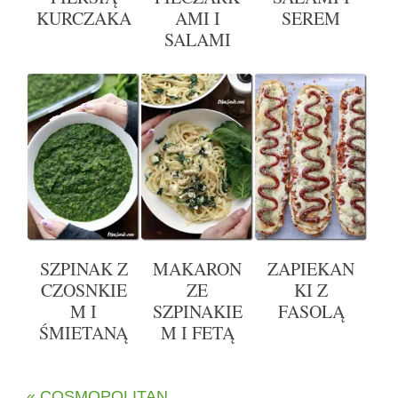
KURCZAKA
AMI I
SEREM
SALAMI
SZPINAK Z
MAKARON
ZAPIEKAN
CZOSNKIE
ZE
KI Z
M I
SZPINAKIE
FASOLĄ
ŚMIETANĄ
M I FETĄ
« COSMOPOLITAN