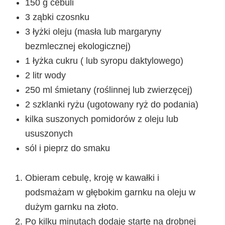
150 g cebuli
3 ząbki czosnku
3 łyżki oleju (masła lub margaryny
bezmlecznej ekologicznej)
1 łyżka cukru ( lub syropu daktylowego)
2 litr wody
250 ml śmietany (roślinnej lub zwierzęcej)
2 szklanki ryżu (ugotowany ryż do podania)
kilka suszonych pomidorów z oleju lub
ususzonych
sól i pieprz do smaku
Obieram cebulę, kroję w kawałki i
podsmażam w głębokim garnku na oleju w
dużym garnku na złoto.
Po kilku minutach dodaję starte na drobnej