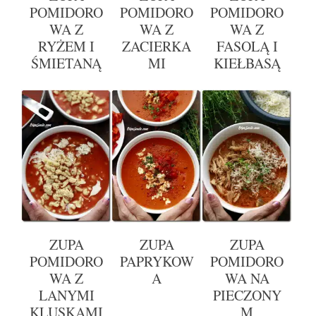
POMIDORO
POMIDORO
POMIDORO
WA Z
WA Z
WA Z
RYŻEM I
ZACIERKA
FASOLĄ I
ŚMIETANĄ
MI
KIEŁBASĄ
ZUPA
ZUPA
ZUPA
POMIDORO
PAPRYKOW
POMIDORO
WA Z
A
WA NA
LANYMI
PIECZONY
KLUSKAMI
M