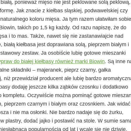
t białą, ponieważ mięso nie jest peklowane solą peklową,
ormę. Jak znacie z kiełbas sląskiej, podwawelskiej czy
u i naturalnego koloru mięsa. Ja tym razem ułatwiłam sobi
owin, takich po 1,5 kg każdy. Od razu napiszę, że do
a i to mas. Także, nawet się nie zastanawiajcie nad
 białą kiełbasa jest doprawiana solą, pieprzem białym i
stawowy zestaw. Ja osobiście lubię gotowe mieszanki
praw do białej kiełbasy również marki Biowin
. Są inne n
alne składniki – majeranek, pieprz czarny, gałka
j, niż przewidział producent ale lubię bardzo aromatyczn
iełbasy dodaję jeszcze kilka ząbków czosnku i dodatkowo
 do kompletu. Oczywiście można pominąć gotowe mieszank
 pieprzem czarnym i białym oraz czosnkiem. Jak widać
bsza i nie ma osłonki. Nie bardzo nadaje się do żurku,
w plastry, dodać jajko i postawić na stole. W sumie sam
iesłabnącą popularnością od lat i wcale się nie dziwię.