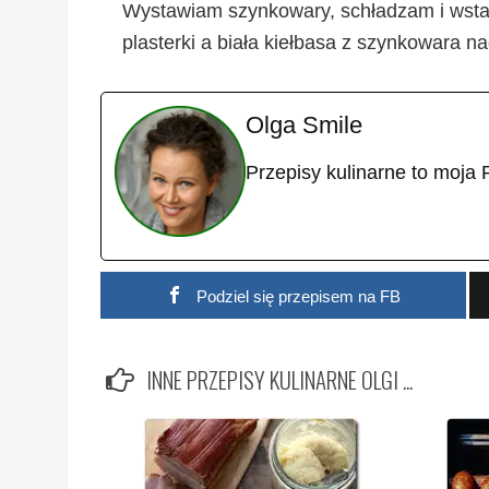
Wystawiam szynkowary, schładzam i wstaw
plasterki a biała kiełbasa z szynkowara na
Olga Smile
Przepisy kulinarne to moja 
Podziel się przepisem na FB
INNE PRZEPISY KULINARNE OLGI ...