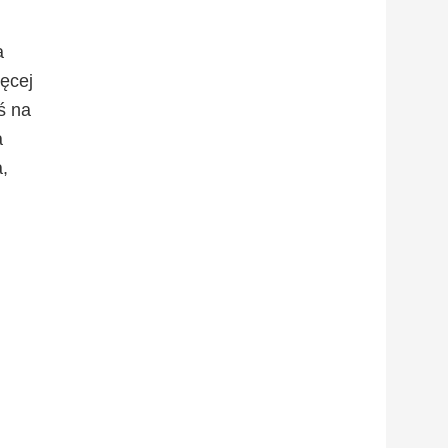
a
ęcej
ś na
a
,