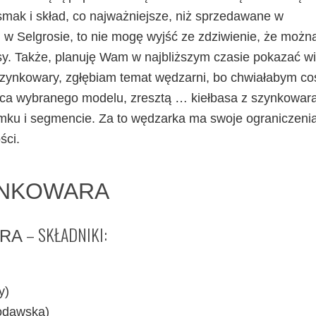
mak i skład, co najważniejsze, niż sprzedawane w
 w Selgrosie, to nie mogę wyjść ze zdziwienie, że możn
sy. Także, planuję Wam w najbliższym czasie pokazać wi
ynkowary, zgłębiam temat wędzarni, bo chwiałabym co
ońca wybranego modelu, zresztą … kiełbasa z szynkowar
ku i segmencie. Za to wędzarka ma swoje ograniczenia
ści.
ZYNKOWARA
– SKŁADNIKI:
ARA
y)
łodawska)