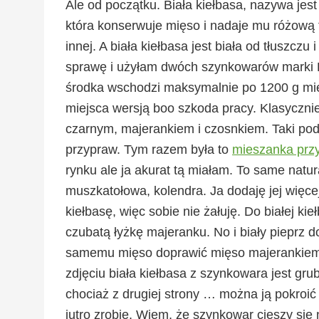
Ale od początku. Biała kiełbasa, nazywa jes
która konserwuje mięso i nadaje mu różową f
innej. A biała kiełbasa jest biała od tłuszcz
sprawę i użyłam dwóch szynkowarów marki Bi
środka wschodzi maksymalnie po 1200 g mięs
miejsca wersją boo szkoda pracy. Klasycznie,
czarnym, majerankiem i czosnkiem. Taki pod
przypraw. Tym razem była to
mieszanka przy
rynku ale ja akurat tą miałam. To same natur
muszkatołowa, kolendra. Ja dodaję jej więce
kiełbasę, więc sobie nie żałuję. Do białej k
czubatą łyżkę majeranku. No i biały pieprz
samemu mięso doprawić mięso majerankiem,
zdjęciu biała kiełbasa z szynkowara jest gru
chociaż z drugiej strony … można ją pokroić 
jutro zrobię. Wiem, że szynkowar cieszy się n