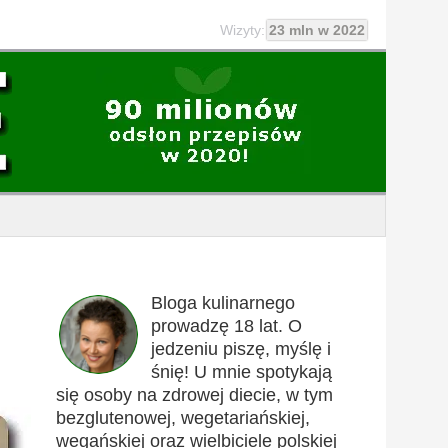
Wizyty:
23 mln w 2022
Bloga kulinarnego
prowadzę 18 lat. O
jedzeniu piszę, myślę i
śnię! U mnie spotykają
się osoby na zdrowej diecie, w tym
bezglutenowej, wegetariańskiej,
wegańskiej oraz wielbiciele polskiej