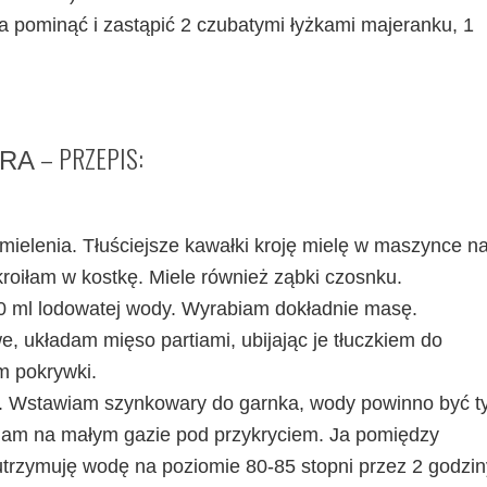
na pominąć i zastąpić 2 czubatymi łyżkami majeranku, 1
– PRZEPIS:
ARA
mielenia. Tłuściejsze kawałki kroję mielę w maszynce n
okroiłam w kostkę. Miele również ząbki czosnku.
00 ml lodowatej wody. Wyrabiam dokładnie masę.
 układam mięso partiami, ubijając je tłuczkiem do
m pokrywki.
 Wstawiam szynkowary do garnka, wody powinno być ty
iam na małym gazie pod przykryciem. Ja pomiędzy
rzymuję wodę na poziomie 80-85 stopni przez 2 godzin