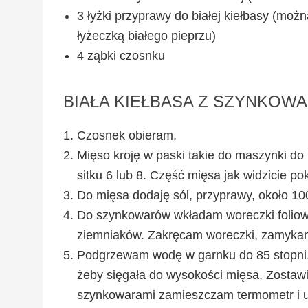
3 łyżki przyprawy do białej kiełbasy (moż
łyżeczką białego pieprzu)
4 ząbki czosnku
BIAŁA KIEŁBASA Z SZYNKOW
Czosnek obieram.
Mięso kroję w paski takie do maszynki do 
sitku 6 lub 8. Część mięsa jak widzicie p
Do mięsa dodaję sól, przyprawy, około 1
Do szynkowarów wkładam woreczki foliowe,
ziemniaków. Zakręcam woreczki, zamyka
Podgrzewam wodę w garnku do 85 stopni.
żeby sięgała do wysokości mięsa. Zostaw
szynkowarami zamieszczam termometr i ut