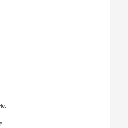
a
le,
y.