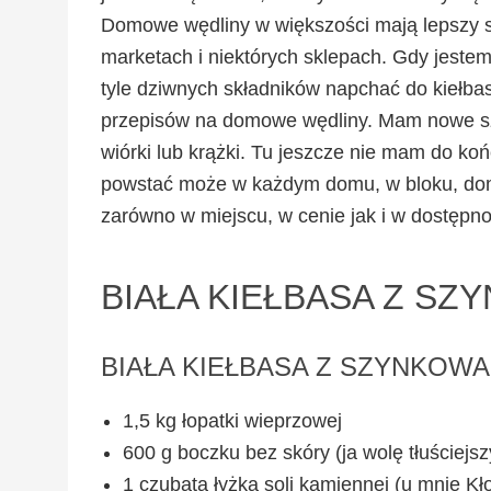
Domowe wędliny w większości mają lepszy s
marketach i niektórych sklepach. Gdy jestem
tyle dziwnych składników napchać do kiełba
przepisów na domowe wędliny. Mam nowe sz
wiórki lub krążki. Tu jeszcze nie mam do k
powstać może w każdym domu, w bloku, dom
zarówno w miejscu, w cenie jak i w dostępno
BIAŁA KIEŁBASA Z S
BIAŁA KIEŁBASA Z SZYNKOW
1,5 kg łopatki wieprzowej
600 g boczku bez skóry (ja wolę tłuściejsz
1 czubata łyżka soli kamiennej (u mnie K