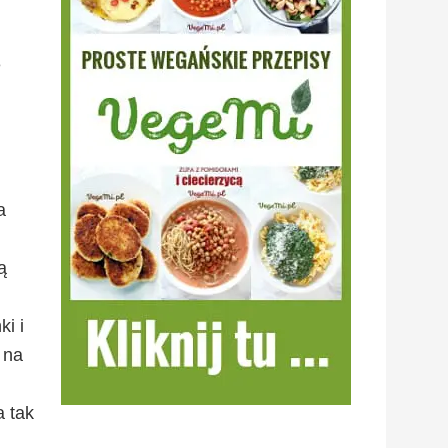
e
a
ą
i i
 na
a tak