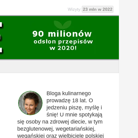
Wizyty:
23 mln w 2022
Bloga kulinarnego
prowadzę 18 lat. O
jedzeniu piszę, myślę i
śnię! U mnie spotykają
się osoby na zdrowej diecie, w tym
bezglutenowej, wegetariańskiej,
wegańskiej oraz wielbiciele polskiej