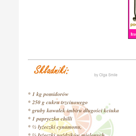
* 1 kg pomidorów
* 250 g cukru trzcinowego
* gruby kawałek imbiru długości kciuka
* 1 papryczka chilli
* ½ łyżeczki cynamonu,
* ½ łyżeczki goździków mielonych