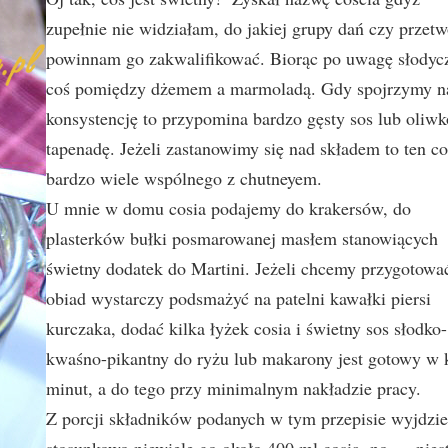
zupełnie nie widziałam, do jakiej grupy dań czy przet
powinnam go zakwalifikować. Biorąc po uwagę słodycz
coś pomiędzy dżemem a marmoladą. Gdy spojrzymy n
konsystencję to przypomina bardzo gęsty sos lub oliw
tapenadę. Jeżeli zastanowimy się nad składem to ten c
bardzo wiele wspólnego z chutneyem.
U mnie w domu cosia podajemy do krakersów, do
plasterków bułki posmarowanej masłem stanowiących
świetny dodatek do Martini. Jeżeli chcemy przygotowa
obiad wystarczy podsmażyć na patelni kawałki piersi
kurczaka, dodać kilka łyżek cosia i świetny sos słodko-
kwaśno-pikantny do ryżu lub makarony jest gotowy w 
minut, a do tego przy minimalnym nakładzie pracy.
Z porcji składników podanych w tym przepisie wyjdzi