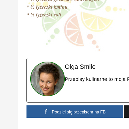
* ½ łyżeczki kminu
* ½ łyżeczki soli
Olga Smile
Przepisy kulinarne to moja 
Podziel się przepisem na FB