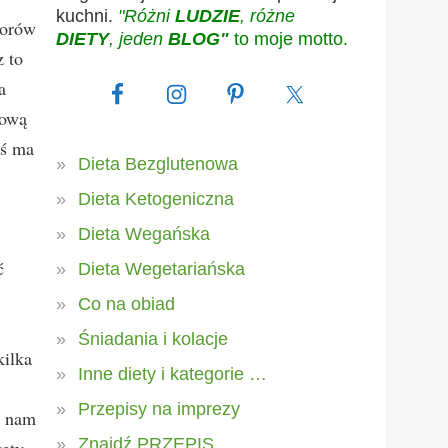
kuchni.
"Różni
LUDZIE
, różne
worów
DIETY
, jeden
BLOG"
to moje motto.
 to
a
kową
oś ma
Dieta Bezglutenowa
Dieta Ketogeniczna
Dieta Wegańska
ć
Dieta Wegetariańska
Co na obiad
Śniadania i kolacje
kilka
Inne diety i kategorie …
Przepisy na imprezy
e nam
Znajdź PRZEPIS