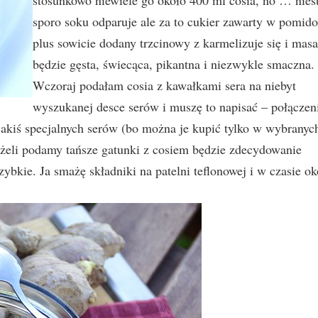
stosunkowo niewiele go około 400 ml cosia, no … nies
sporo soku odparuje ale za to cukier zawarty w pomid
plus sowicie dodany trzcinowy z karmelizuje się i masa
będzie gęsta, świecąca, pikantna i niezwykle smaczna.
Wczoraj podałam cosia z kawałkami sera na niebyt
wyszukanej desce serów i muszę to napisać – połączen
jakiś specjalnych serów (bo można je kupić tylko w wybranyc
jeżeli podamy tańsze gatunki z cosiem będzie zdecydowanie
ybkie. Ja smażę składniki na patelni teflonowej i w czasie ok