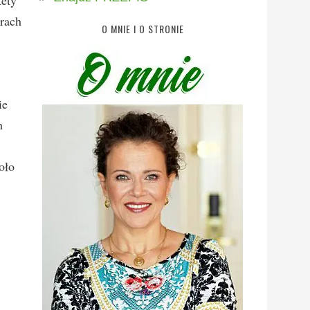
tety
orach
O MNIE I O STRONIE
ie
h
oło