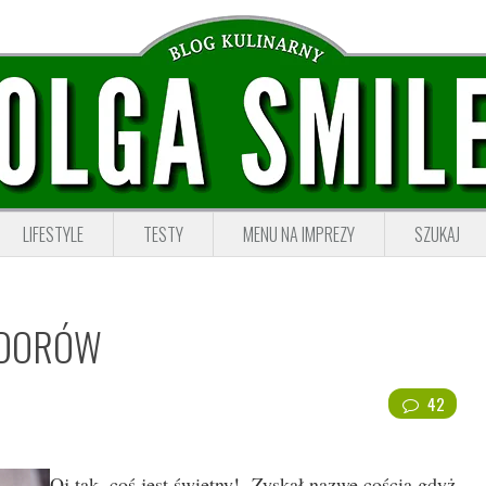
LIFESTYLE
TESTY
MENU NA IMPREZY
SZUKAJ
IDORÓW
42
Oj tak, coś jest świetny! Zyskał nazwę cościa gdyż