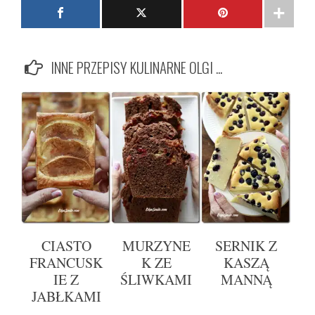
INNE PRZEPISY KULINARNE OLGI ...
CIASTO
MURZYNE
SERNIK Z
FRANCUSK
K ZE
KASZĄ
IE Z
ŚLIWKAMI
MANNĄ
JABŁKAMI