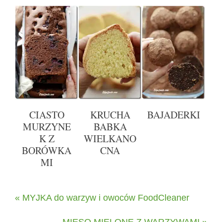
CIASTO
KRUCHA
BAJADERKI
MURZYNE
BABKA
K Z
WIELKANO
BORÓWKA
CNA
MI
« MYJKA do warzyw i owoców FoodCleaner
MIĘSO MIELONE Z WARZYWAMI »