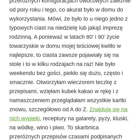
przeróżnych konfiguracjach owocowych zależnie
od pory roku i tego, co akurat było w domu do
wykorzystania. Mówi, że było to u niego jedno z
typowych ciast na niedzielę lub jakąś imprezę
rodzinną. A ponieważ w latach 80’ i 90’ życie
towarzyskie w domu mojej teściowej kwitło w
najlepsze, to ciasta zawsze pojawiały się na
stole i to w kilku rodzajach na raz! Nie było
weekendu bez gości, piekło się dużo, często i
smacznie. Otworzyłam wieczorem teczkę z
przepisami, wzięłam kubek kakao w rękę i z
namaszczeniem przeglądałam wszystkie kartki
znowu, szczegółowo od A do Z.
Znajdują się na
nich wypieki
, receptury na galarety, pyzy, kluski,
na wódkę, wino i piwo. To skarbnica
przeróżnych przepisów czasami podpisanych