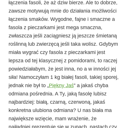
łączenia fasoli, że aż dziw bierze. Ale to dobrze,
zawsze motywują mnie do działania możliwości
łączenia smaków. Wygodne, fajne i smaczne a
fasola z pieczarkami jest mega smaczna,
zwłaszcza jeśli zaciągniesz ją jeszcze śmietaną
roślinną lub zwierzęcą jeśli taka wolisz. Gdybym
miała wygrać czy fasola z pieczarkami jest
lepsza od tej klasycznej z pomidorami, to raczej
powiedziałabym, że jest inna, no a w inności jej
siła! Namoczyłam 1 kg białej fasoli, takiej sporej,
jednak nie był to „
Piękny Jaś
” a jakaś chyba
odmiana pośrednia. A Ty, jaką fasolę lubisz
najbardziej: białą, czarną, czerwoną, jakaś
konkretna ulubiona odmiana? U nas biała ma
największe wzięcie, mam wrażenie, że
najładniej prezentuje się w zupach, pastach czy