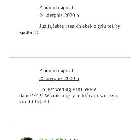
Anonim
napisał
24 sierpnia 2020 o
Już ją lubię i ten chlebek z tyłu też by
zjadła :D
Anonim
napisał
25 sierpnia 2020 o
To jest według Pani lekkie
danie???!!! Współczuję tym, którzy uwierzyli,
zrobili i zjedli…
Olga Smile
napisał