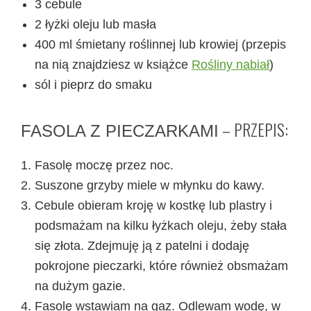
3 cebule
2 łyżki oleju lub masła
400 ml śmietany roślinnej lub krowiej (przepis
na nią znajdziesz w książce
Rośliny nabiał
)
sól i pieprz do smaku
– PRZEPIS:
FASOLA Z PIECZARKAMI
Fasolę moczę przez noc.
Suszone grzyby miele w młynku do kawy.
Cebule obieram kroję w kostkę lub plastry i
podsmażam na kilku łyżkach oleju, żeby stała
się złota. Zdejmuję ją z patelni i dodaję
pokrojone pieczarki, które również obsmażam
na dużym gazie.
Fasolę wstawiam na gaz. Odlewam wodę, w