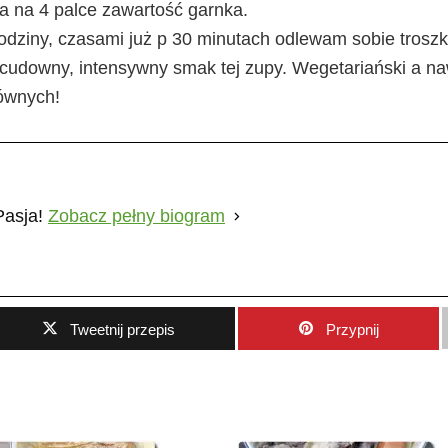
 na 4 palce zawartość garnka.
odziny, czasami już p 30 minutach odlewam sobie troszk
cudowny, intensywny smak tej zupy. Wegetariański a n
ównych!
Pasja!
Zobacz pełny biogram
Tweetnij przepis
Przypnij