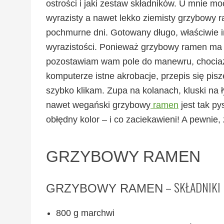
ostrości i jaki zestaw składników. U mnie 
wyrazisty a nawet lekko ziemisty grzybowy ra
pochmurne dni. Gotowany długo, właściwie im
wyrazistości. Ponieważ grzybowy ramen ma s
pozostawiam wam pole do manewru, chociaż 
komputerze istne akrobacje, przepis się pis
szybko klikam. Zupa na kolanach, kluski na ł
nawet wegański grzybowy
ramen
jest tak py
obłędny kolor – i co zaciekawieni! A pewnie,
GRZYBOWY RAMEN
– SKŁADNIKI
GRZYBOWY RAMEN
800 g marchwi