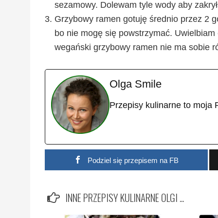
sezamowy. Dolewam tyle wody aby zakryła
Grzybowy ramen gotuję średnio przez 2 g
bo nie mogę się powstrzymać. Uwielbiam 
wegański grzybowy ramen nie ma sobie r
Olga Smile
Przepisy kulinarne to moja 
Podziel się przepisem na FB
INNE PRZEPISY KULINARNE OLGI ...