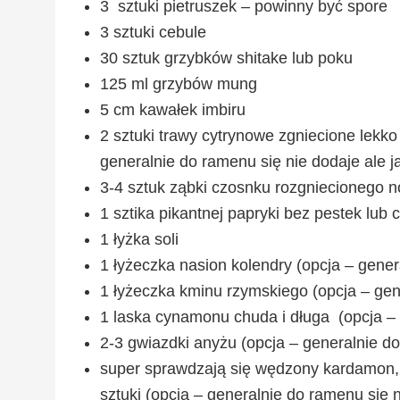
3 sztuki pietruszek – powinny być spore
3 sztuki cebule
30 sztuk grzybków shitake lub poku
125 ml grzybów mung
5 cm kawałek imbiru
2 sztuki trawy cytrynowe zgniecione lekko l
generalnie do ramenu się nie dodaje ale ja
3-4 sztuk ząbki czosnku rozgniecionego 
1 sztika pikantnej papryki bez pestek lub 
1 łyżka soli
1 łyżeczka nasion kolendry (opcja – genera
1 łyżeczka kminu rzymskiego (opcja – gene
1 laska cynamonu chuda i długa (opcja – g
2-3 gwiazdki anyżu (opcja – generalnie do 
super sprawdzają się wędzony kardamon, 
sztuki (opcja – generalnie do ramenu się n