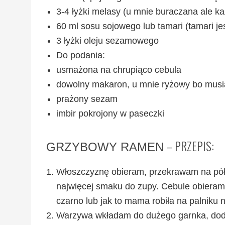
3-4 łyżki melasy (u mnie buraczana ale ka
60 ml sosu sojowego lub tamari (tamari je
3 łyżki oleju sezamowego
Do podania:
usmażona na chrupiąco cebula
dowolny makaron, u mnie ryżowy bo musia
prażony sezam
imbir pokrojony w paseczki
– PRZEPIS:
GRZYBOWY RAMEN
Włoszczyznę obieram, przekrawam na pół w
najwięcej smaku do zupy. Cebule obieram
czarno lub jak to mama robiła na palniku
Warzywa wkładam do dużego garnka, dodaj