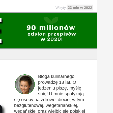
Wizyty:
23 mln w 2022
Bloga kulinarnego
prowadzę 18 lat. O
jedzeniu piszę, myślę i
śnię! U mnie spotykają
się osoby na zdrowej diecie, w tym
bezglutenowej, wegetariańskiej,
wegańskiej oraz wielbiciele polskiej