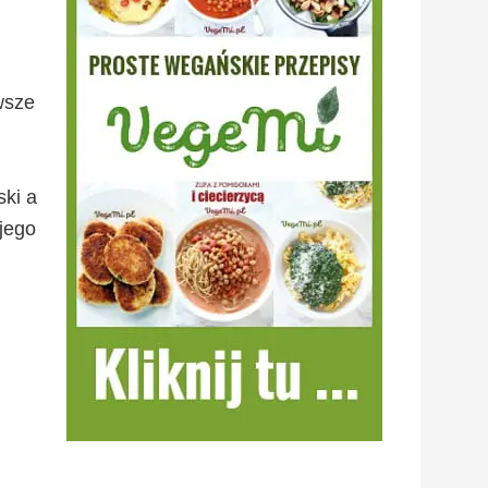
wsze
ski a
 jego