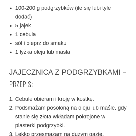
100-200 g podgrzybków (ile się lubi tyle
dodać)
5 jajek
1 cebula
sól i pieprz do smaku
1 łyżka oleju lub masła
–
JAJECZNICA Z PODGRZYBKAMI
PRZEPIS:
Cebule obieram i kroję w kostkę.
Podsmażam posoloną na oleju lub maśle, gdy
stanie się złota wkładam pokrojone w
plasterki podgrzybki.
Lekko przesmażam na dużym gazie.