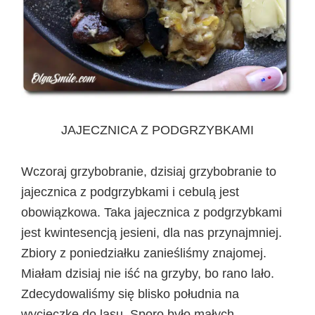
JAJECZNICA Z PODGRZYBKAMI
Wczoraj grzybobranie, dzisiaj grzybobranie to
jajecznica z podgrzybkami i cebulą jest
obowiązkowa. Taka jajecznica z podgrzybkami
jest kwintesencją jesieni, dla nas przynajmniej.
Zbiory z poniedziałku zanieśliśmy znajomej.
Miałam dzisiaj nie iść na grzyby, bo rano lało.
Zdecydowaliśmy się blisko południa na
wycieczkę do lasu. Sporo było małych