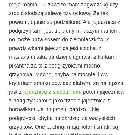
moja mama. Tu zawsze mam zagwozdkę czy
zrobić słodszą zalewę czy octową. Że tak
powiem, opinie są podzielone. Ale jajecznica z
podgrzybkami jest ulubionym naszym daniem,
no może poza sosem do ziemniaczków. Z
prawdziwkami jajecznica jest słodka, z
maślakami taka bardziej ciągnąca, z kurkami
pikantna za to z podgrzybkami mocno
grzybowa. Mocno, chyba najmocniej i ww
kryteriach smaku powiedziałabym, że najlepsza
jest z
jajecznica z siedzuniem
, potem jajecznica
z podgrzybkami a jako trzecia jajecznica z
borowikami.Ja po prostu bardzo lubię
podgrzybki, chyba najbardziej ze wszystkich
grzybków. One pachną, mają kolor i smak, są