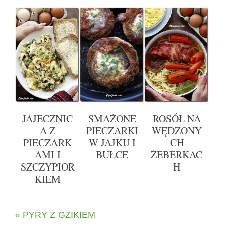
JAJECZNIC
SMAŻONE
ROSÓŁ NA
A Z
PIECZARKI
WĘDZONY
PIECZARK
W JAJKU I
CH
AMI I
BUŁCE
ŻEBERKAC
SZCZYPIOR
H
KIEM
« PYRY Z GZIKIEM