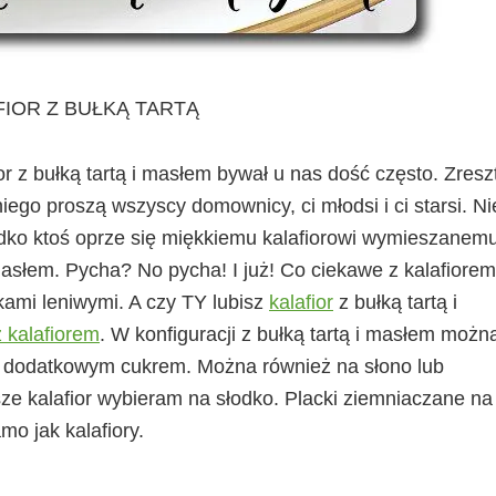
FIOR Z BUŁKĄ TARTĄ
z bułką tartą i masłem bywał u nas dość często. Zresz
o niego proszą wszyscy domownicy, ci młodsi i ci starsi. N
zadko ktoś oprze się miękkiemu kalafiorowi wymieszanem
słem. Pycha? No pycha! I już! Co ciekawe z kalafiorem 
kami leniwymi. A czy TY lubisz
kalafior
z bułką tartą i
z kalafiorem
. W konfiguracji z bułką tartą i masłem możn
i dodatkowym cukrem. Można również na słono lub
ze kalafior wybieram na słodko. Placki ziemniaczane na
mo jak kalafiory.