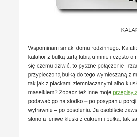
KALA
Wspominam smaki domu rodzinnego. Kalafior 
kalafior z bułką tartą lubią u mnie i często 
się czemu dziwić, to pyszne połączenie i r
przypieczoną bułką do tego wymieszaną z ma
tak jak z plackami ziemniaczanymi albo klus
masełkiem? Zobacz też inne moje
przepisy 
podawać go na słodko – po posypaniu porcj
wytrawnie – po posoleniu. Ja osobiście zaws
słono a leniwe kluski z cukrem i bułką, tak sa