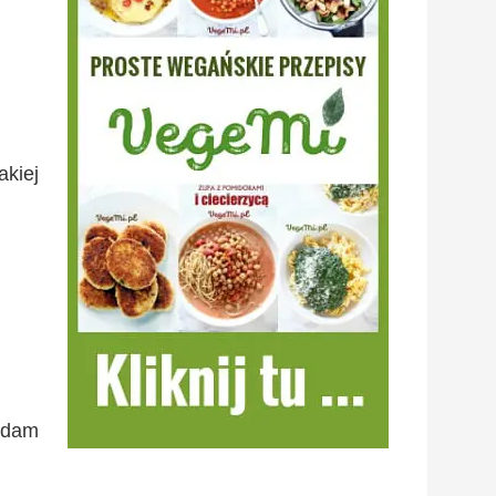
akiej
ładam