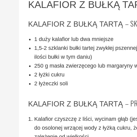
KALAFIOR Z BUŁKĄ TA
– SK
KALAFIOR Z BUŁKĄ TARTĄ
1 duży kalafior lub dwa mniejsze
1,5-2 szklanki bułki tartej zwykłej pszenne
ilości bułki w tym daniu)
250 g masła zwierzęcego lub margaryny w
2 łyżki cukru
2 łyżeczki soli
– PR
KALAFIOR Z BUŁKĄ TARTĄ
Kalafior czyszczę z liści, wycinam głąb (j
do osolonej wrzącej wody z łyżką cukru, 
zależenie od wielkości.