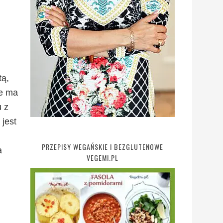
tą,
ie ma
u z
jest
PRZEPISY WEGAŃSKIE I BEZGLUTENOWE
a
VEGEMI.PL