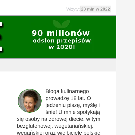
Wizyty:
23 mln w 2022
Bloga kulinarnego
prowadzę 18 lat. O
jedzeniu piszę, myślę i
śnię! U mnie spotykają
się osoby na zdrowej diecie, w tym
bezglutenowej, wegetariańskiej,
wegańskiej oraz wielbiciele polskiej