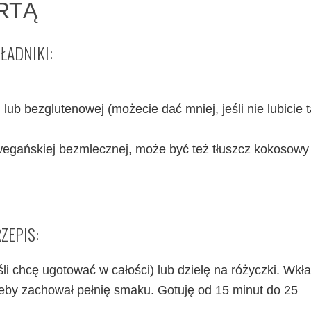
RTĄ
ŁADNIKI:
j lub bezglutenowej (możecie dać mniej, jeśli nie lubicie t
egańskiej bezmlecznej, może być też tłuszcz kokosowy
ZEPIS:
eśli chcę ugotować w całości) lub dzielę na różyczki. Wk
żeby zachował pełnię smaku. Gotuję od 15 minut do 25