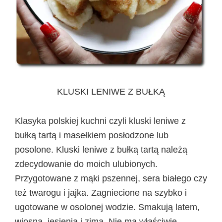
KLUSKI LENIWE Z BUŁKĄ
Klasyka polskiej kuchni czyli kluski leniwe z
bułką tartą i masełkiem posłodzone lub
posolone. Kluski leniwe z bułką tartą należą
zdecydowanie do moich ulubionych.
Przygotowane z mąki pszennej, sera białego czy
też twarogu i jajka. Zagniecione na szybko i
ugotowane w osolonej wodzie. Smakują latem,
wiosna, jesienią i zimą. Nie ma właściwie