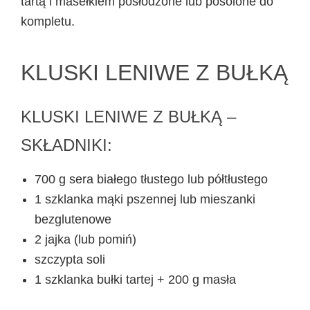
tartą i masełkiem posłodzone lub posolone do
kompletu.
KLUSKI LENIWE Z BUŁKĄ
KLUSKI LENIWE Z BUŁKĄ –
SKŁADNIKI:
700 g sera białego tłustego lub półtłustego
1 szklanka mąki pszennej lub mieszanki
bezglutenowe
2 jajka (lub pomiń)
szczypta soli
1 szklanka bułki tartej + 200 g masła