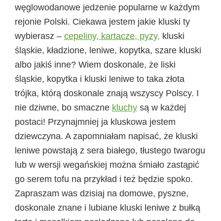
węglowodanowe jedzenie popularne w każdym
rejonie Polski. Ciekawa jestem jakie kluski ty
wybierasz –
cepeliny, kartacze, pyzy,
kluski
śląskie, kładzione, leniwe, kopytka, szare kluski
albo jakiś inne? Wiem doskonale, że liski
śląskie, kopytka i kluski leniwe to taka złota
trójka, którą doskonale znają wszyscy Polscy. I
nie dziwne, bo smaczne
kluchy
są w każdej
postaci! Przynajmniej ja kluskowa jestem
dziewczyna. A zapomniałam napisać, że kluski
leniwe powstają z sera białego, tłustego twarogu
lub w wersji wegańskiej można śmiało zastąpić
go serem tofu na przykład i też będzie spoko.
Zapraszam was dzisiaj na domowe, pyszne,
doskonale znane i lubiane kluski leniwe z bułką