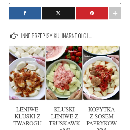
INNE PRZEPISY KULINARNE OLGI ...
LENIWE
KLUSKI
KOPYTKA
KLUSKI Z
LENIWE Z
Z SOSEM
TWAROGU
TRUSKAWK
PAPRYKOW