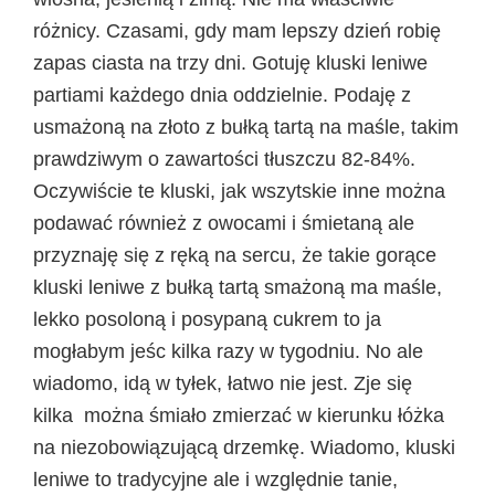
różnicy. Czasami, gdy mam lepszy dzień robię
zapas ciasta na trzy dni. Gotuję kluski leniwe
partiami każdego dnia oddzielnie. Podaję z
usmażoną na złoto z bułką tartą na maśle, takim
prawdziwym o zawartości tłuszczu 82-84%.
Oczywiście te kluski, jak wszytskie inne można
podawać również z owocami i śmietaną ale
przyznaję się z ręką na sercu, że takie gorące
kluski leniwe z bułką tartą smażoną ma maśle,
lekko posoloną i posypaną cukrem to ja
mogłabym jeśc kilka razy w tygodniu. No ale
wiadomo, idą w tyłek, łatwo nie jest. Zje się
kilka można śmiało zmierzać w kierunku łóżka
na niezobowiązującą drzemkę. Wiadomo, kluski
leniwe to tradycyjne ale i względnie tanie,