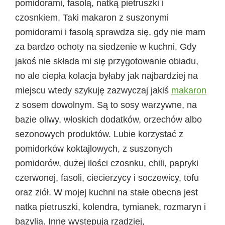
pomidorami, fasolą, natką pietruszki i
czosnkiem. Taki makaron z suszonymi
pomidorami i fasolą sprawdza się, gdy nie mam
za bardzo ochoty na siedzenie w kuchni. Gdy
jakoś nie składa mi się przygotowanie obiadu,
no ale ciepła kolacja byłaby jak najbardziej na
miejscu wtedy szykuję zazwyczaj jakiś
makaron
z sosem dowolnym. Są to sosy warzywne, na
bazie oliwy, włoskich dodatków, orzechów albo
sezonowych produktów. Lubie korzystać z
pomidorków koktajlowych, z suszonych
pomidorów, dużej ilości czosnku, chili, papryki
czerwonej, fasoli, ciecierzycy i soczewicy, tofu
oraz ziół. W mojej kuchni na stałe obecna jest
natka pietruszki, kolendra, tymianek, rozmaryn i
bazylia. Inne występują rzadziej,