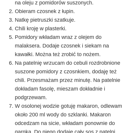
na oleju z pomidorów suszonych.
Obieram czosnek z łupin.
Natkę pietruszki szatkuje.
Chili kroję w plasterki.
Pomidory wkładam wraz z olejem do
malaksera. Dodaje czosnek i siekam na
kawałki. Można też zrobić to nożem.
Na patelnię wrzucam do cebuli rozdrobnione
suszone pomidory z czosnkiem, dodaję też
chili. Przesmażam przez minutę. Na patelnie
dokładam fasolę, mieszam dokładnie i
podgrzewam.
W osolonej wodzie gotuję makaron, odlewam
około 200 ml wody do szklanki. Makaron
odcedzam na sicie, wkładam ponownie do
garnka. Do niego dodaję cały sos z patelni