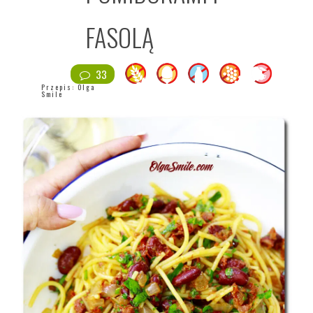
FASOLĄ
33
Przepis:
Olga
Smile