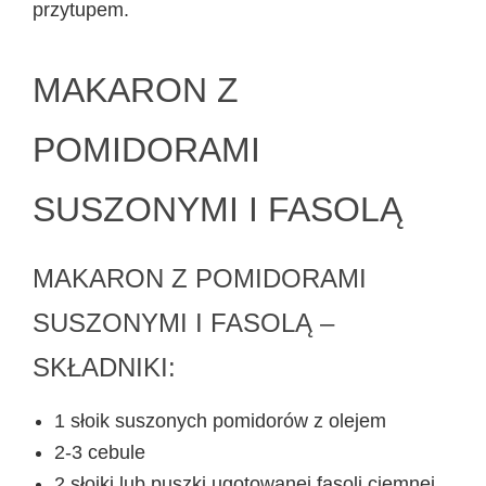
przytupem.
MAKARON Z
POMIDORAMI
SUSZONYMI I FASOLĄ
MAKARON Z POMIDORAMI
SUSZONYMI I FASOLĄ –
SKŁADNIKI:
1 słoik suszonych pomidorów z olejem
2-3 cebule
2 słoiki lub puszki ugotowanej fasoli ciemnej