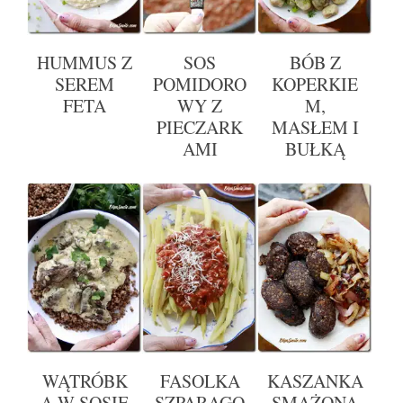
HUMMUS Z
SOS
BÓB Z
SEREM
POMIDORO
KOPERKIE
FETA
WY Z
M,
PIECZARK
MASŁEM I
AMI
BUŁKĄ
WĄTRÓBK
FASOLKA
KASZANKA
A W SOSIE
SZPARAGO
SMAŻONA