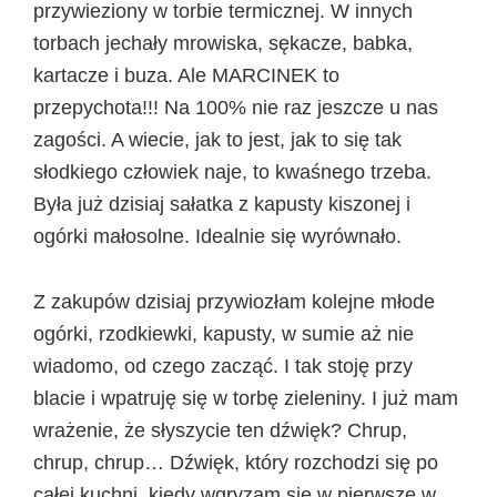
przywieziony w torbie termicznej. W innych
torbach jechały mrowiska, sękacze, babka,
kartacze i buza. Ale MARCINEK to
przepychota!!! Na 100% nie raz jeszcze u nas
zagości. A wiecie, jak to jest, jak to się tak
słodkiego człowiek naje, to kwaśnego trzeba.
Była już dzisiaj sałatka z kapusty kiszonej i
ogórki małosolne. Idealnie się wyrównało.
Z zakupów dzisiaj przywiozłam kolejne młode
ogórki, rzodkiewki, kapusty, w sumie aż nie
wiadomo, od czego zacząć. I tak stoję przy
blacie i wpatruję się w torbę zieleniny. I już mam
wrażenie, że słyszycie ten dźwięk? Chrup,
chrup, chrup… Dźwięk, który rozchodzi się po
całej kuchni, kiedy wgryzam się w pierwsze w