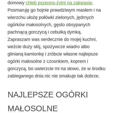
domowy
chleb pszenno-żytni na zakwasie
.
Posmaruję go hojnie prawdziwym masłem i na
wierzchu ułożę połówki zielonych, jędrnych
ogórków małosolnych, gęsto obsypanych
pachnącą gorczycą i cebulką dymką.
Zapraszam was serdecznie do mojej kuchni,
weźcie duży słój, spożywcze wiadro albo
glinianą kamionkę i zróbcie własne najlepsze
ogórki małosolne z czosnkiem, koprem i
gorczycą, bo uwierzcie mi na słowo, że w środku
zabieganego dnia nic nie smakuje tak dobrze.
NAJLEPSZE OGÓRKI
MAŁOSOLNE