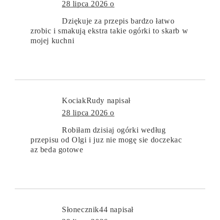
28 lipca 2026 o
Dziękuje za przepis bardzo łatwo
zrobic i smakują ekstra takie ogórki to skarb w
mojej kuchni
KociakRudy
napisał
28 lipca 2026 o
Robiłam dzisiaj ogórki według
przepisu od Olgi i juz nie mogę sie doczekac
az beda gotowe
Słonecznik44
napisał