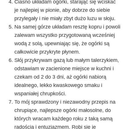
Ciasno układam ogórki, starając się wciskać
je najlepiej w pionie, aby dobrze do siebie
przylegały i nie miały zbyt dużo luzu w słoju.
Na samej górze układam resztę kopru i powoli
zalewam wszystko przygotowaną wcześniej
wodą z solą, upewniając się, że ogórki są
całkowicie przykryte płynem.
Słój przykrywam gazą lub małym talerzykiem,
odstawiam w zacienione miejsce w kuchni i
czekam od 2 do 3 dni, aż ogórki nabiorą
idealnego, lekko kwaskowego smaku i
wspaniałej chrupkości.
To mój sprawdzony i niezawodny przepis na
chrupiące, najlepsze ogórki małosolne, do
których wracam każdego roku z taką samą
radością i entuzjazmem. Robi się je