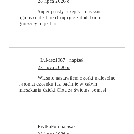
28 lipca 2026 o
Super prosty przepis na pyszne
ogóraski idealnie chrupiące z dodatkiem
gorczycy to jest to
_Lukasz1987_
napisał
28 lipca 2026 o
Wlasnie nastawiłem ogorki małosolne
i aromat czosnku juz pachnie w całym
mieszkaniu dzieki Olga za świetny pomysł
FrytkaFun
napisał
28 lipca 2026 o