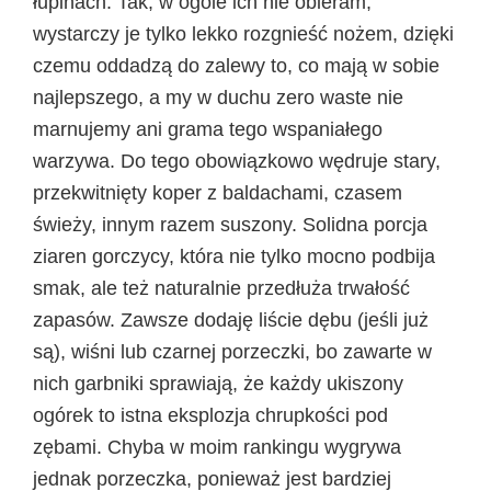
łupinach. Tak, w ogóle ich nie obieram,
wystarczy je tylko lekko rozgnieść nożem, dzięki
czemu oddadzą do zalewy to, co mają w sobie
najlepszego, a my w duchu zero waste nie
marnujemy ani grama tego wspaniałego
warzywa. Do tego obowiązkowo wędruje stary,
przekwitnięty koper z baldachami, czasem
świeży, innym razem suszony. Solidna porcja
ziaren gorczycy, która nie tylko mocno podbija
smak, ale też naturalnie przedłuża trwałość
zapasów. Zawsze dodaję liście dębu (jeśli już
są), wiśni lub czarnej porzeczki, bo zawarte w
nich garbniki sprawiają, że każdy ukiszony
ogórek to istna eksplozja chrupkości pod
zębami. Chyba w moim rankingu wygrywa
jednak porzeczka, ponieważ jest bardziej