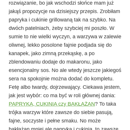
rozwiązanie, bo jak wschodzi słońce mam już
jakąś propozycje na dzisiejszy przepis. Zrobiłam
papryka i cukinie grillowaną tak na szybko. Na
dwóch patelniach, żeby szybciej mi poszło. W
sumie to nie wielki wyczyn, a warzywa w zalewie
oliwnej, lekko posolone fajnie podjada się do
kanapek, jako zimną przekąskę, a po
zblendowaniu dodaje do makaronu, jako
esencjonalny sos. No ale wtedy jeszcze jakiegoś
sera na spokojnie można dodać do kompletu.
Fetę albo twardy, dojrzewający.
Ciekawa jestem,
jak jest wybór: co ma być w roli głównej dania:
PAPRYKA, CUKINIA czy BAKŁAŻAN
?
To taka
trójka warzyw które zawsze do siebie pasują,
fajne, soczyste i pełne smaku. No może
bakłażan mniej ale papryka i cukinia, to zawsze