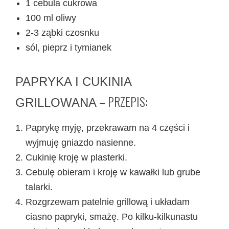
1 cebula cukrowa
100 ml oliwy
2-3 ząbki czosnku
sól, pieprz i tymianek
PAPRYKA I CUKINIA
– PRZEPIS:
GRILLOWANA
Paprykę myję, przekrawam na 4 części i
wyjmuję gniazdo nasienne.
Cukinię kroję w plasterki.
Cebulę obieram i kroję w kawałki lub grube
talarki.
Rozgrzewam patelnie grillową i układam
ciasno papryki, smażę. Po kilku-kilkunastu