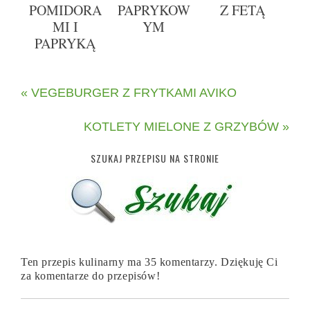
POMIDORA
PAPRYKOW
Z FETĄ
MI I
YM
PAPRYKĄ
« VEGEBURGER Z FRYTKAMI AVIKO
KOTLETY MIELONE Z GRZYBÓW »
SZUKAJ PRZEPISU NA STRONIE
Ten przepis kulinarny ma 35 komentarzy. Dziękuję Ci
za komentarze do przepisów!