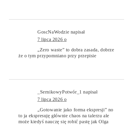
GoscNaWodzie
napisał
7 lipca 2026 o
„Zero waste” to dobra zasada, dobrze
że o tym przypomniano przy przepisie
_SernikowyPotwór_1
napisał
7 lipca 2026 o
„Gotowanie jako forma ekspresji” no
to ja ekspresuję głównie chaos na talerzu ale
może kiedyś nauczę się robić pastę jak Olga