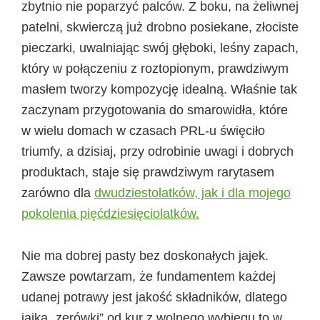
zbytnio nie poparzyć palców. Z boku, na żeliwnej
patelni, skwierczą już drobno posiekane, złociste
pieczarki, uwalniając swój głęboki, leśny zapach,
który w połączeniu z roztopionym, prawdziwym
masłem tworzy kompozycję idealną. Właśnie tak
zaczynam przygotowania do smarowidła, które
w wielu domach w czasach PRL-u święciło
triumfy, a dzisiaj, przy odrobinie uwagi i dobrych
produktach, staje się prawdziwym rarytasem
zarówno dla
dwudziestolatków, jak i dla mojego
pokolenia pięćdziesięciolatków.
Nie ma dobrej pasty bez doskonałych jajek.
Zawsze powtarzam, że fundamentem każdej
udanej potrawy jest jakość składników, dlatego
jajka „zerówki” od kur z wolnego wybiegu to w