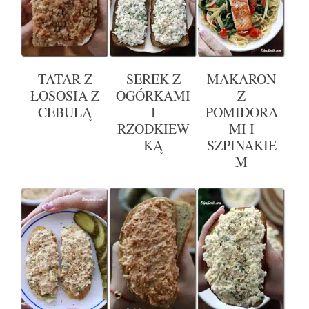
TATAR Z
SEREK Z
MAKARON
ŁOSOSIA Z
OGÓRKAMI
Z
CEBULĄ
I
POMIDORA
RZODKIEW
MI I
KĄ
SZPINAKIE
M