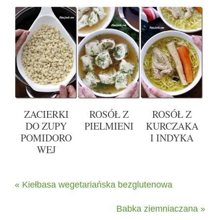
ZACIERKI
ROSÓŁ Z
ROSÓŁ Z
DO ZUPY
PIELMIENI
KURCZAKA
POMIDORO
I INDYKA
WEJ
« Kiełbasa wegetariańska bezglutenowa
Babka ziemniaczana »