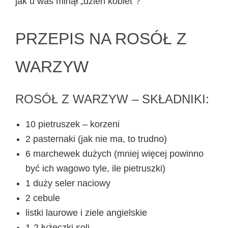
jak u was minął „dzień kobiet”?
PRZEPIS NA ROSÓŁ Z
WARZYW
ROSÓŁ Z WARZYW – SKŁADNIKI:
10 pietruszek – korzeni
2 pasternaki (jak nie ma, to trudno)
6 marchewek dużych (mniej więcej powinno
być ich wagowo tyle, ile pietruszki)
1 duży seler naciowy
2 cebule
listki laurowe i ziele angielskie
1-2 łyżeczki soli