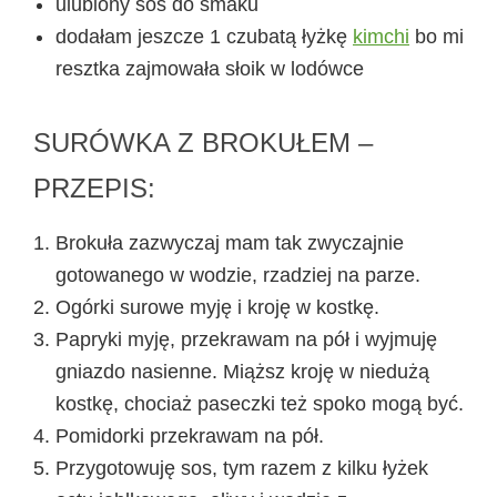
ulubiony sos do smaku
dodałam jeszcze 1 czubatą łyżkę
kimchi
bo mi
resztka zajmowała słoik w lodówce
SURÓWKA Z BROKUŁEM –
PRZEPIS:
Brokuła zazwyczaj mam tak zwyczajnie
gotowanego w wodzie, rzadziej na parze.
Ogórki surowe myję i kroję w kostkę.
Papryki myję, przekrawam na pół i wyjmuję
gniazdo nasienne. Miąższ kroję w niedużą
kostkę, chociaż paseczki też spoko mogą być.
Pomidorki przekrawam na pół.
Przygotowuję sos, tym razem z kilku łyżek