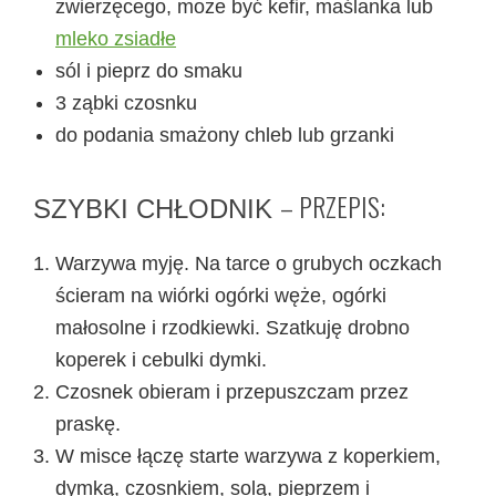
zwierzęcego, może być kefir, maślanka lub
mleko zsiadłe
sól i pieprz do smaku
3 ząbki czosnku
do podania smażony chleb lub grzanki
– PRZEPIS:
SZYBKI CHŁODNIK
Warzywa myję. Na tarce o grubych oczkach
ścieram na wiórki ogórki węże, ogórki
małosolne i rzodkiewki. Szatkuję drobno
koperek i cebulki dymki.
Czosnek obieram i przepuszczam przez
praskę.
W misce łączę starte warzywa z koperkiem,
dymką, czosnkiem, solą, pieprzem i